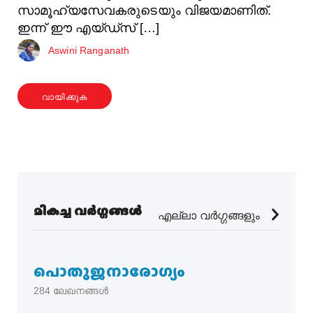
സാമൂഹ്യസേവകരുടെയും വിജയമാണിത്.
ഇന്ന് ഈ എയ്ഡ്‌സ് […]
Aswini Ranganath
വായിക്കുക
മികച്ച വർഗ്ഗങ്ങൾ
എല്ലാ വർഗ്ഗങ്ങളും
പൊതുജനാരോഗ്യം
284
ലേഖനങ്ങൾ