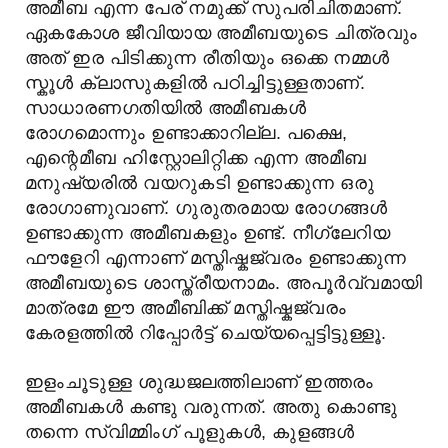
അമീബ എന്ന പേര് നമുക്ക് സുപരിചിതമാണ്.
ഏകകോശ ജീവിയായ അമീബയുടെ ചിത്രവും
അത് ഇര പിടിക്കുന്ന രീതിയും ഒക്കെ നമ്മൾ
സ്കൂൾ ക്ലാസുകളിൽ പഠിച്ചിട്ടുള്ളതാണ്.
സാധാരണഗതിയിൽ അമീബകൾ
രോഗമൊന്നും ഉണ്ടാക്കാറില്ല. പക്ഷെ,
എന്റെമീബ ഹിസ്റ്റോലിറ്റിക്ക എന്ന അമീബ
മനുഷ്യരിൽ വയറുകടി ഉണ്ടാക്കുന്ന ഒരു
രോഗാണുവാണ്. ഗുരുതരമായ രോഗങ്ങൾ
ഉണ്ടാക്കുന്ന അമീബകളും ഉണ്ട്. നീഗ്ലേറിയ
ഫൗളേറി എന്നാണ് മസ്തിഷ്കജ്വരം ഉണ്ടാക്കുന്ന
അമീബയുടെ ശാസ്ത്രീയനാമം. അപൂർവ്വമായി
മാത്രമേ ഈ അമീബിക്ക് മസ്തിഷ്കജ്വരം
കേരളത്തിൽ റിപ്പോർട്ട് ചെയ്യപ്പെട്ടിട്ടുള്ളൂ.
ഇളംചൂടുള്ള ശുദ്ധജലത്തിലാണ് ഇത്തരം
അമീബകൾ കണ്ടു വരുന്നത്. അതു കൊണ്ടു
തന്നെ സ്വിമ്മിംഗ് പൂളുകൾ, കുളങ്ങൾ