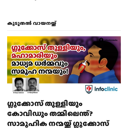
കൂടുതൽ വായനയ്ക്ക്
ഗ്ലൂക്കോസ് തുള്ളിയും
കോവിഡും തമ്മിലെന്ത്?
സാമൂഹിക നന്മയ്ക്ക് ഗ്ലൂക്കോസ്