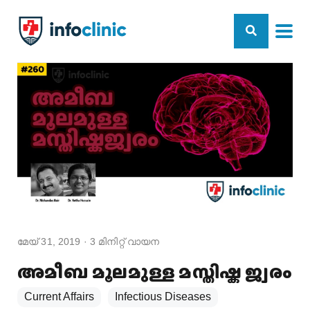
മേയ് 31, 2019
·
3
മിനിറ്റ് വായന
അമീബ മൂലമുള്ള മസ്തിഷ്ക ജ്വരം
Current Affairs
Infectious Diseases