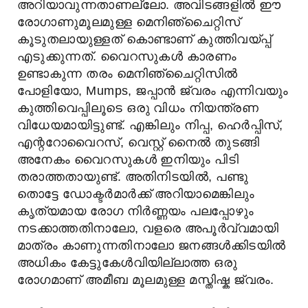
അറിയാവുന്നതാണല്ലോ. അവിടങ്ങളിൽ ഈ
രോഗാണുമൂലമുള്ള മെനിഞ്ചൈറ്റിസ്
കൂടുതലായുള്ളത് കൊണ്ടാണ് കുത്തിവയ്പ്പ്
എടുക്കുന്നത്. വൈറസുകൾ കാരണം
ഉണ്ടാകുന്ന തരം മെനിഞ്ചൈറ്റിസിൽ
പോളിയോ, Mumps, ജപ്പാൻ ജ്വരം എന്നിവയും
കുത്തിവെപ്പിലൂടെ ഒരു വിധം നിയന്ത്രണ
വിധേയമായിട്ടുണ്ട്. എങ്കിലും നിപ്പ, ഹെർപ്പിസ്,
എന്ററോവൈറസ്, വെസ്റ്റ് നൈൽ തുടങ്ങി
അനേകം വൈറസുകൾ ഇനിയും പിടി
തരാത്തതായുണ്ട്. അതിനിടയിൽ, പണ്ടു
തൊട്ടേ ഡോക്ടർമാർക്ക് അറിയാമെങ്കിലും
കൃത്യമായ രോഗ നിർണ്ണയം പലപ്പോഴും
നടക്കാത്തതിനാലോ, വളരെ അപൂർവ്വമായി
മാത്രം കാണുന്നതിനാലോ ജനങ്ങൾക്കിടയിൽ
അധികം കേട്ടുകേൾവിയില്ലാത്ത ഒരു
രോഗമാണ് അമീബ മൂലമുള്ള മസ്തിഷ്ക ജ്വരം.