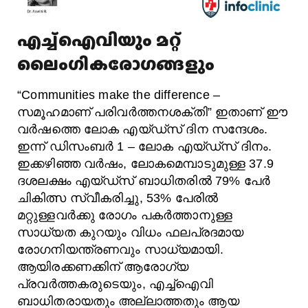
എച്ച്ഐവിയും മറ്റ്
ലൈംഗികരോഗങ്ങളും
“Communities make the difference –
സമൂഹമാണ് പരിവർത്തനശക്തി” ഇതാണ് ഈ
വർഷത്തെ ലോക എയ്ഡ്‌സ് ദിന സന്ദേശം.
ഇന്ന് ഡിസംബർ 1 – ലോക എയ്ഡ്‌സ് ദിനം.
ഇക്കഴിഞ്ഞ വർഷം, ലോകമെമ്പാടുമുള്ള 37.9
ദശലക്ഷം എയ്ഡ്‌സ് ബാധിതരിൽ 79% പേർ
ചികിത്സ സ്വീകരിച്ചു, 53% പേരിൽ
മറ്റുള്ളവർക്കു രോഗം പകർത്താനുള്ള
സാധ്യത കുറയും വിധം ഫലപ്രദമായ
രോഗനിയന്ത്രണവും സാധ്യമായി.
ആയിരക്കണക്കിന് ആരോഗ്യ
പ്രവർത്തകരുടെയും, എച്ച്ഐവി
ബാധിതരായതും അല്ലാത്തതും ആയ