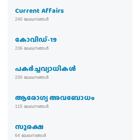
Current Affairs
240
ലേഖനങ്ങൾ
കോവിഡ്-19
236
ലേഖനങ്ങൾ
പകര്‍ച്ചവ്യാധികള്‍
230
ലേഖനങ്ങൾ
ആരോഗ്യ അവബോധം
115
ലേഖനങ്ങൾ
സുരക്ഷ
64
ലേഖനങ്ങൾ