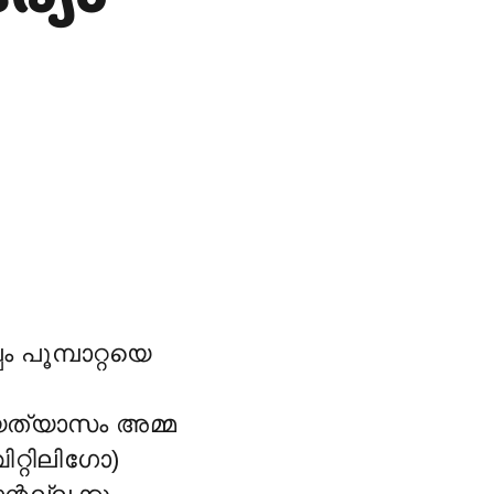
പൂമ്പാറ്റയെ
്യത്യാസം അമ്മ
ിറ്റിലിഗോ)