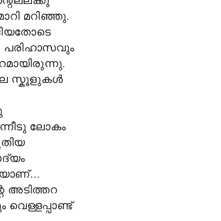
്റല്ലക്കു
മാറി മറിഞ്ഞു.
്ങിയതോടെ
ി. പരിഹാസവും
റമായിരുന്നു.
ല സ്കൂളുകൾ
ു
ന്നീടു ലോകം
ഴുതിയ
ദ്യം
ായാണ്…
െ അടിത്തറ
െള്ളപ്പാണ്ട്