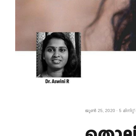
ജൂൺ 25, 2020
·
5
മിനിറ്
തൊലിപ