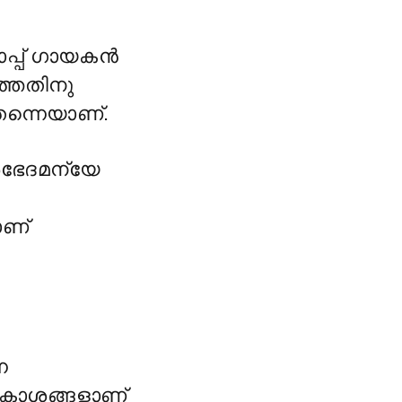
ോപ്പ് ഗായകൻ
്തതിനു
തന്നെയാണ്.
ഭേദമന്യേ
ാണ്
ന
) കോശങ്ങളാണ്