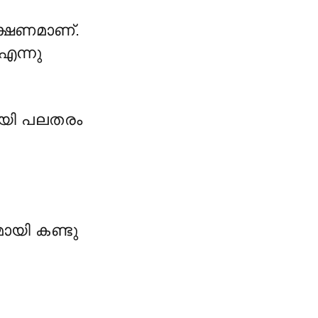
ലക്ഷണമാണ്.
എന്നു
ായി പലതരം
മായി കണ്ടു