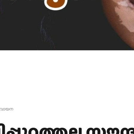
റ് വായന
്പുറത്തല്ല സൗന്ദ