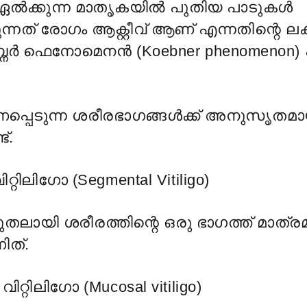
ഏൽക്കുന്ന മാതൃകയിൽ പുതിയ പാടുകൾ
ുന്നത് രോഗം ആക്റ്റീവ് ആണ് എന്നതിന്റെ 
ർ ഫെനോമെനൻ (Koebner phenomenon) 
്പെടുന്ന ശരീരഭാഗങ്ങൾക്ക് അനുസൃതമ
ട്.
റ്റിലിഗോ (Segmental Vitiligo)
ുതലായി ശരീരത്തിന്റെ ഒരു ഭാഗത്ത് മാത്ര
ിത്.
റ്റിലിഗോ (Mucosal vitiligo)