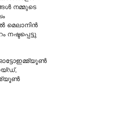
്ങൾ നമ്മുടെ
ലം
ിൽ മെലാനിൻ
നഷ്ടപ്പെട്ടു
ഓട്ടോഇമ്മ്യൂൺ
യ്ഡ്,
്മ്യൂൺ