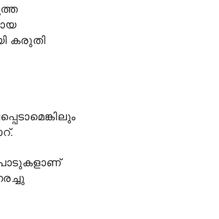
ത്ത
മായ
യി കരുതി
്പെടാമെങ്കിലും
റ്.
 പാടുകളാണ്
രച്ചു