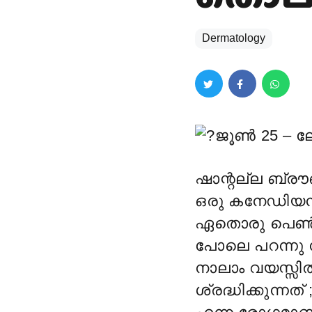
Dermatology
ജൂൺ 25 – ലോ
ഷാന്റല്ല ബ്ര
ഒരു കനേഡിയൻ സ
ഏതൊരു പെൺകുട
പോലെ പറന്നു നട
നാലാം വയസ്സി
ശ്രദ്ധിക്കുന്ന