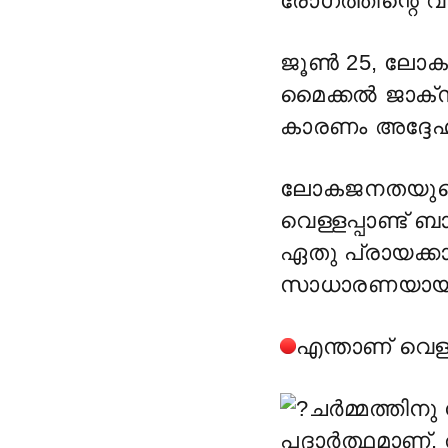
രോഗത്തിന്റെ വ
ജൂൺ 25, ലോക വ
മൈക്കൽ ജാക്സ
കാരണം അദ്ദേഹ
ലോകജനതയുടെ 
വെള്ളപ്പാണ്ട് ബാ
ഏതു പ്രായക്കാ
സാധാരണയായി ര
എന്താണ് വെള്ളപ്
ചർമ്മത്തിനു
പദാർത്ഥമാണ്. 