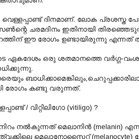
ക്താവുമാണ്.
െള്ളപ്പാണ്ട് ദിനമാണ്. ലോക പ്രശസ്ത പ
ൺന്റെ ചരമദിനം ഇതിനായി തിരഞ്ഞെടുത
ത്തിന് ഈ രോഗം ഉണ്ടായിരുന്നു എന്നത് 
ഏകദേശം ഒരു ശതമാനത്തെ വർഗ്ഗ-വംശ
ധിക്കുന്നു.
രെയും ബാധിക്കാമെങ്കിലും,ചെറുപ്പക്കാരില
ോഗം കണ്ടു വരുന്നത്.
പാണ്ട് / വിറ്റിലിഗോ (vitiligo) ?
 നിറം നൽകുന്നത് മെലാനിൻ (melanin) എന്
ത്വക്കിലെ മെലാനോസൈറ്റ് (melanocyte