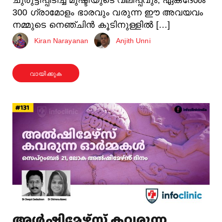
300 ഗ്രാമോളം ഭാരവും വരുന്ന ഈ അവയവം
നമ്മുടെ നെഞ്ചിൻ കൂടിനുള്ളിൽ […]
Kiran Narayanan
Anjith Unni
വായിക്കുക
അൾഷിമേഴ്സ് കവരുന്ന