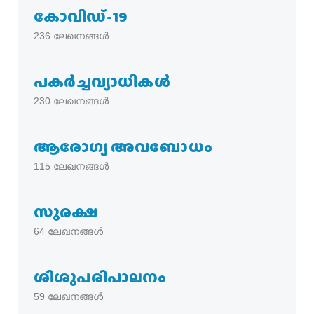
കോവിഡ്-19
236
ലേഖനങ്ങൾ
പകര്‍ച്ചവ്യാധികള്‍
230
ലേഖനങ്ങൾ
ആരോഗ്യ അവബോധം
115
ലേഖനങ്ങൾ
സുരക്ഷ
64
ലേഖനങ്ങൾ
ശിശുപരിപാലനം
59
ലേഖനങ്ങൾ