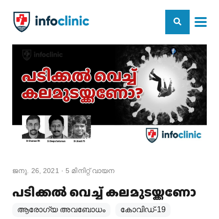
ജനു. 26, 2021
·
5
മിനിറ്റ് വായന
പടിക്കൽ വെച്ച് കലമുടയ്ക്കണോ
ആരോഗ്യ അവബോധം
കോവിഡ്-19