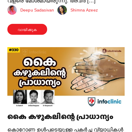
വളരെ മോശമായിരുന്നു. അവർ […]
Deepu Sadasivan
Shimna Azeez
വായിക്കുക
കൈ കഴുകലിന്റെ പ്രാധാന്യം
കൊറോണ ഉൾപ്പടെയുള്ള പകർച്ച വ്യാധികൾ