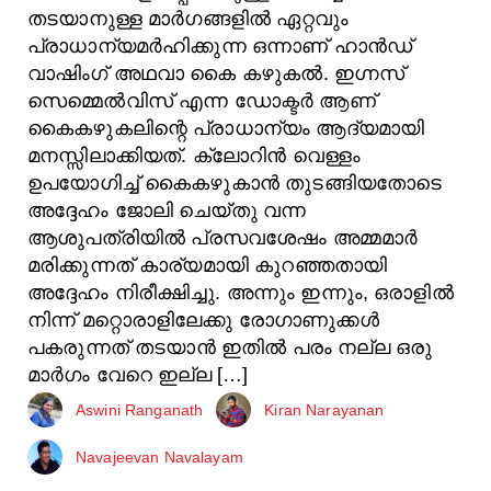
തടയാനുള്ള മാർഗങ്ങളിൽ ഏറ്റവും
പ്രാധാന്യമർഹിക്കുന്ന ഒന്നാണ് ഹാൻഡ്‌
വാഷിംഗ്‌ അഥവാ കൈ കഴുകൽ. ഇഗ്നസ്‌
സെമ്മെൽവിസ് എന്ന ഡോക്ടർ ആണ്
കൈകഴുകലിന്റെ പ്രാധാന്യം ആദ്യമായി
മനസ്സിലാക്കിയത്. ക്ലോറിൻ വെള്ളം
ഉപയോഗിച്ച് കൈകഴുകാൻ തുടങ്ങിയതോടെ
അദ്ദേഹം ജോലി ചെയ്തു വന്ന
ആശുപത്രിയിൽ പ്രസവശേഷം അമ്മമാർ
മരിക്കുന്നത് കാര്യമായി കുറഞ്ഞതായി
അദ്ദേഹം നിരീക്ഷിച്ചു. അന്നും ഇന്നും, ഒരാളിൽ
നിന്ന് മറ്റൊരാളിലേക്കു രോഗാണുക്കൾ
പകരുന്നത് തടയാൻ ഇതിൽ പരം നല്ല ഒരു
മാർഗം വേറെ ഇല്ല […]
Aswini Ranganath
Kiran Narayanan
Navajeevan Navalayam