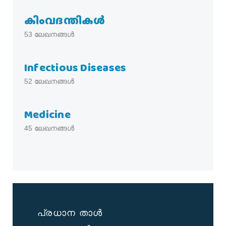
കിംവദന്തികൾ
53
ലേഖനങ്ങൾ
Infectious Diseases
52
ലേഖനങ്ങൾ
Medicine
45
ലേഖനങ്ങൾ
പ്രധാന താൾ