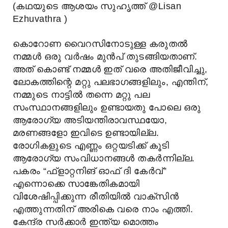
(കഥയുടെ ആശയം സുഹൃത്ത് @Lisan
Ezhuvathra )
കൊറോണ വൈറസിനോടുള്ള കരുതൽ
നമ്മൾ ഒരു വർഷം മുൻപ് തുടങ്ങിയതാണ്.
അത് കൊണ്ട് നമ്മൾ ഇത് വരെ അതിജീവിച്ചു,
ലോകത്തിന്റെ മറ്റു പലഭാഗങ്ങളിലും, എന്തിന്,
നമ്മുടെ നാട്ടിൽ തന്നെ മറ്റു പല
സംസ്ഥാനങ്ങളിലും ഉണ്ടായതു പോലെ ഒരു
ആരോഗ്യ അടിയന്തിരാവസ്ഥയോ,
മരണങ്ങളോ ഇവിടെ ഉണ്ടായില്ല.
രോഗികളുടെ എണ്ണം ഒറ്റയടിക്ക് കൂടി
ആരോഗ്യ സംവിധാനങ്ങൾ തകർന്നില്ല.
പകരം “ഫ്ളാറ്റനിങ് ഓഫ് ദി കേർവ്”
എന്നൊക്കെ സാങ്കേതികമായി
വിശേഷിപ്പിക്കുന്ന രീതിയിൽ വാക്സിൻ
എത്തുന്നതിന് അരികെ വരെ നാം എത്തി.
കേന്ദ്ര സർക്കാർ ഇന്ത്യ മൊത്തം