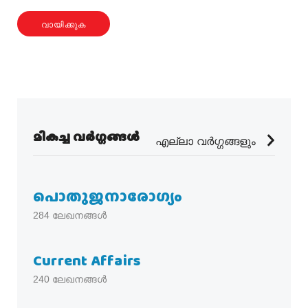
വായിക്കുക
മികച്ച വർഗ്ഗങ്ങൾ
എല്ലാ വർഗ്ഗങ്ങളും
പൊതുജനാരോഗ്യം
284
ലേഖനങ്ങൾ
Current Affairs
240
ലേഖനങ്ങൾ