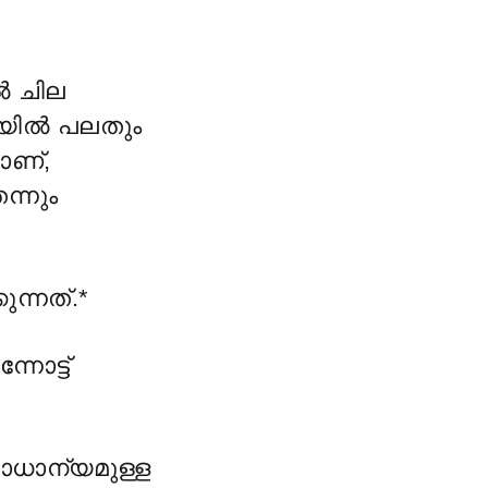
ൽ ചില
അവയിൽ പലതും
ാണ്,
്നും
ന്നത്.*
ോട്ട്
ാധാന്യമുള്ള