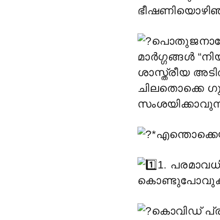
ഭീഷണിയൊഴിഞ്ഞി
പൊതുജനാരോ
മാർഗ്ഗങ്ങൾ “ന
ശാസ്ത്രീയ അടി
ചിലതൊക്കെ ഗു
സംശയിക്കാവുന
*എന്തൊക്കെ
1. പരമാവധ
കൊണ്ടുപോവുക,
കൊവിഡ് പ്ര