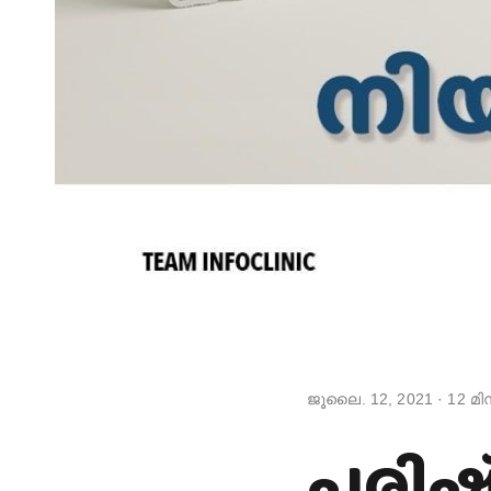
ജൂലൈ. 12, 2021
·
12
മിന
പരിഷ്