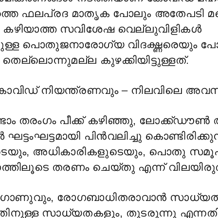
ിടത്തെ ഫലപ്രദ മാതൃക പോലും അതേപടി മറ്
ൻ കഴിയാത്ത സവിശേഷ വെല്ലുവിളികൾ
ുള്ള പൊതുജനാരോഗ്യ വിദഗ്ദ്ധരെയും പ
തെല്ലൊന്നുമല്ല കുഴക്കിയിട്ടുള്ളത്.
കോവിഡ് നിയന്ത്രണവും – നിലവിലെ അവ
ാം തരംഗം പീക്ക് കഴിഞ്ഞു, ലോക്ക്ഡൗൺ 
 ഘട്ടംഘട്ടമായി പിൻവലിച്ചു കൊണ്ടിരിക്ക
െയും, അധികാരികളുടെയും, പൊതു സമൂഹ
്നത്തിലൂടെ തരണം ചെയ്തു എന്ന് വിലയിരുത
ഗാണുവും, രോഗബാധിതരാവാൻ സാധ്യത
നുള്ള സാധ്യതകളും, തുടരുന്നു എന്ന