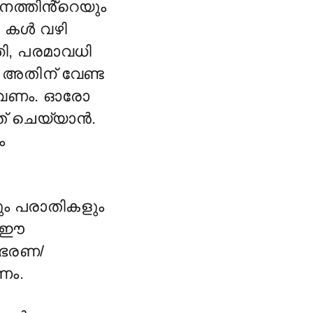
നത്തിൻ്റെയും
C കൾ വഴി
തി, പരമാവധി
. അതിന് വേണ്ട
വേണം. ഓരോ
ത് ചെയ്യാൻ.
ം
ും പരാതികളും
ം ഈ
 ഭരണ/
ണം.