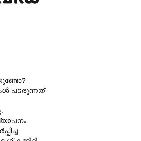
തുണ്ടോ?
കൾ പടരുന്നത്
.
്യാപനം
പിച്ച
 കമ്മിറ്റി