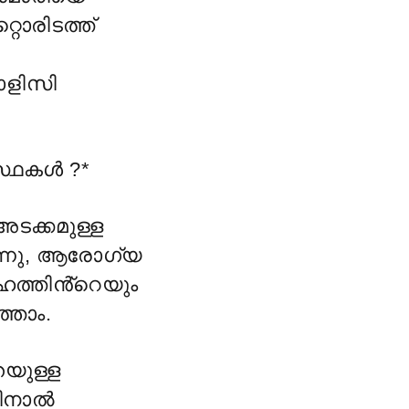
റൊരിടത്ത്
ോളിസി
സ്ഥകൾ ?*
അടക്കമുള്ള
ുന്നു, ആരോഗ്യ
ത്തിൻ്റെയും
്താം.
യുള്ള
തിനാൽ