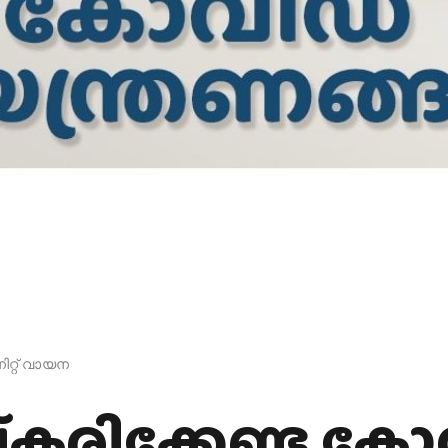
ിറ്റ് വായന
‍കരിക്കേണ്ട കോ