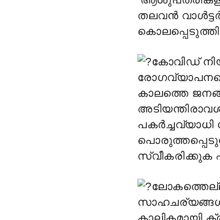
തലവൻ വാൾട്ട
കൊലപ്പെടുത്ത
കോവിഡ് നിയ
രോഗവ്യാപനത
കാലത്തെ ജനങ
അടിയന്തിരാവശ
പകർച്ചവ്യാധി
പൊരുത്തപ്പെടുന്
സ്വീകരിക്കുക എ
ലോകത്തെല്
സാഹചര്യങ്ങൾക
കാലികമായി ക