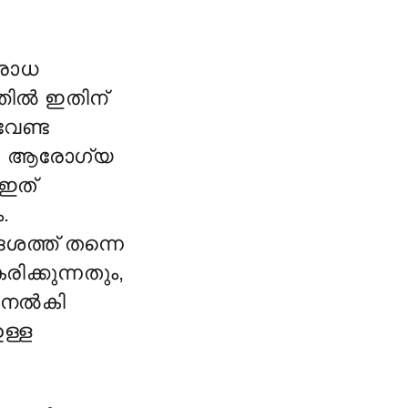
ിരോധ
്തിൽ ഇതിന്
വേണ്ട
്യ. ആരോഗ്യ
 ഇത്
.
ശത്ത് തന്നെ
ിക്കുന്നതും,
് നൽകി
ള്ള