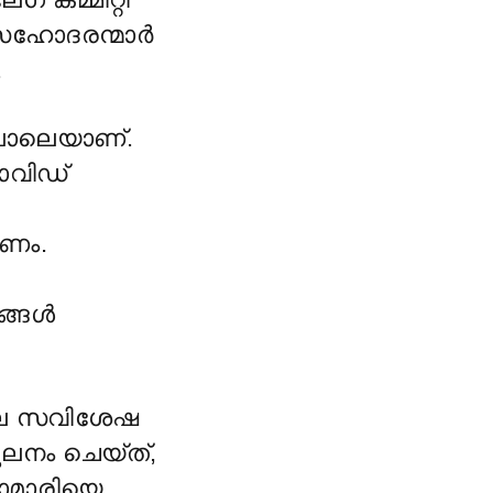
സഹോദരന്മാർ
.
പോലെയാണ്.
ോവിഡ്
േണം.
ഗങ്ങൾ
ലെ സവിശേഷ
ലനം ചെയ്ത്,
ാമാരിയെ