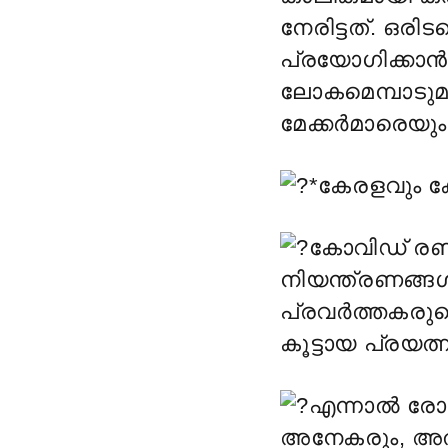
നേരിട്ടത്. ഒര
പ്രയോഗിക്കാ
ലോകമെമ്പാടുമ
മേക്കർമാരെയും 
*കേരളവും 
കോവിഡ് രണ്ട
നിയന്ത്രണങ്ങൾ
പ്രവർത്തകരുട
കൂട്ടായ പ്രയത
എന്നാൽ രോ
അനേകരും, അതി