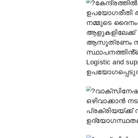
കേന്ദ്രത്ത
ഉപയോഗരീതി അട
നമ്മുടെ ദൈനംദ
ആളുകളിലേക്ക് എ
ആസൂത്രണം സം
സ്ഥാപനത്തിൻ്
Logistic and s
ഉപയോഗപ്പെടു
വാക്സിനേഷന
ഒഴിവാക്കാൻ ന
പ്രക്രിയയ്ക്
ഉദ്യോഗസ്ഥതല 