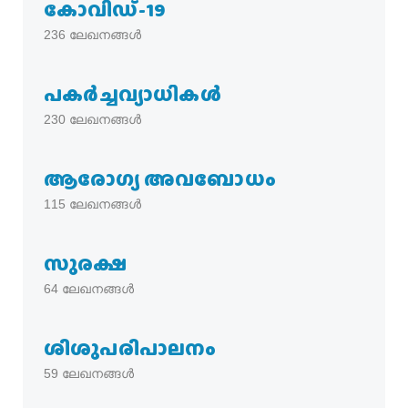
കോവിഡ്-19
236
ലേഖനങ്ങൾ
പകര്‍ച്ചവ്യാധികള്‍
230
ലേഖനങ്ങൾ
ആരോഗ്യ അവബോധം
115
ലേഖനങ്ങൾ
സുരക്ഷ
64
ലേഖനങ്ങൾ
ശിശുപരിപാലനം
59
ലേഖനങ്ങൾ