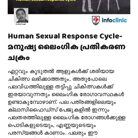
Human Sexual Response Cycle-
മനുഷ്യ ലൈംഗിക പ്രതികരണ
ചക്രം
ഏറ്റവും കൂടുതൽ ആളുകൾക്ക് ശരിയായ
ചികിത്സ ലഭിക്കാത്തതും, അതുപോലെ
പലവിധത്തിലുള്ള തട്ടിപ്പു ചികിത്സകൾക്ക്
ഇരയാവുന്നതും ലൈംഗിക രോഗാവസ്ഥകൾ
ഉണ്ടാകുമ്പോഴാണ്. പല പത്രങ്ങളിലെയും
ക്ലാസിഫൈഡ്‌സ് പേജുകളിൽ ഇന്നും
പലതരത്തിലുള്ള ലൈംഗിക രോഗങ്ങൾക്കുള്ള
പൊടികളുടെയും, എണ്ണയുടെയും
പരസ്യങ്ങൾ കാണാം. പലരും ഈ