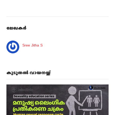
ലേഖകർ
Sree Jitha S
കൂടുതൽ വായനയ്ക്ക്