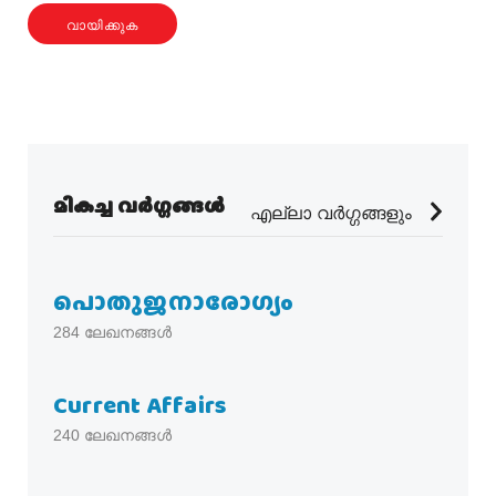
വായിക്കുക
മികച്ച വർഗ്ഗങ്ങൾ
എല്ലാ വർഗ്ഗങ്ങളും
പൊതുജനാരോഗ്യം
284
ലേഖനങ്ങൾ
Current Affairs
240
ലേഖനങ്ങൾ