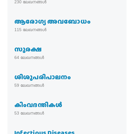
230
ലേഖനങ്ങൾ
ആരോഗ്യ അവബോധം
115
ലേഖനങ്ങൾ
സുരക്ഷ
64
ലേഖനങ്ങൾ
ശിശുപരിപാലനം
59
ലേഖനങ്ങൾ
കിംവദന്തികൾ
53
ലേഖനങ്ങൾ
Infectious Diseases