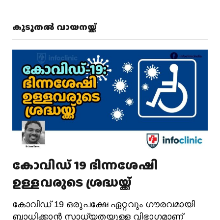
കൂടുതൽ വായനയ്ക്ക്
കോവിഡ് 19 ഭിന്നശേഷി
ഉള്ളവരുടെ ശ്രദ്ധയ്ക്ക്
കോവിഡ് 19 ഒരുപക്ഷേ ഏറ്റവും ഗൗരവമായി
ബാധിക്കാൻ സാധ്യതയുള്ള വിഭാഗമാണ്