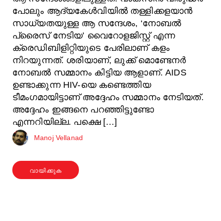
പോലും ആദ്യകേൾവിയിൽ തള്ളിക്കളയാൻ
സാധ്യതയുള്ള ആ സന്ദേശം, ‘നോബൽ
പ്രൈസ് നേടിയ’ വൈറോളജിസ്റ്റ് എന്ന
ക്രെഡിബിളിറ്റിയുടെ പേരിലാണ് കളം
നിറയുന്നത്. ശരിയാണ്, ലുക്ക് മൊണ്ടേനർ
നോബൽ സമ്മാനം കിട്ടിയ ആളാണ്. AIDS
ഉണ്ടാക്കുന്ന HIV-യെ കണ്ടെത്തിയ
ടീമംഗമായിട്ടാണ് അദ്ദേഹം സമ്മാനം നേടിയത്.
അദ്ദേഹം ഇങ്ങനെ പറഞ്ഞിട്ടുണ്ടോ
എന്നറിയില്ല. പക്ഷെ […]
Manoj Vellanad
വായിക്കുക