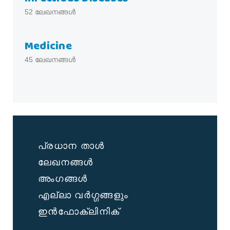
52
ലേഖനങ്ങൾ
Medicine
45
ലേഖനങ്ങൾ
പ്രധാന താൾ
ലേഖനങ്ങൾ
അംഗങ്ങൾ
എല്ലാ വർഗ്ഗങ്ങളും
ഇൻഫോക്ലിനിക്