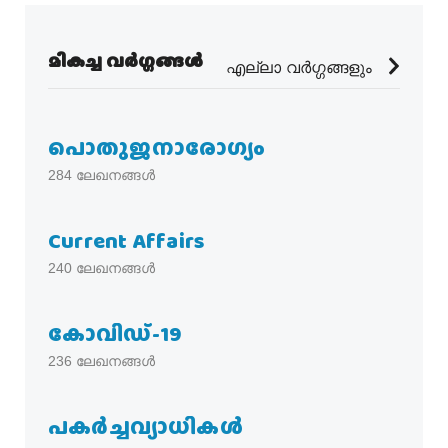
മികച്ച വർഗ്ഗങ്ങൾ
എല്ലാ വർഗ്ഗങ്ങളും
പൊതുജനാരോഗ്യം
284
ലേഖനങ്ങൾ
Current Affairs
240
ലേഖനങ്ങൾ
കോവിഡ്-19
236
ലേഖനങ്ങൾ
പകര്‍ച്ചവ്യാധികള്‍