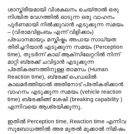
ശാസ്ത്രീയമായി വിശകലനം ചെയ്താൽ ഒരു
നിശ്ചിത വേഗത്തിൽ ഓടുന്ന ഒരു വാഹനം
പൂർണമായി നിൽക്കുവാൻ എടുക്കുന്ന സമയം
– (വിരാമവിളംബം എന്ന് വിളിക്കാം)
പ്രധാനമായും മസ്തിഷ്കം അപായ സാധ്യത
തിരിച്ചറിയാൻ എടുക്കുന്ന സമയം (Perception
time), തുടർന്ന് കാല് ആക്സിലേറ്ററിൽ നിന്ന്
മാറ്റി ബ്രേക്ക് ചവിട്ടാൻ എടുക്കുന്ന
പ്രതികരണത്തിനുള്ള താമസം (Human
Reaction time), ബ്രേക്ക് പെഡലിൽ
കാലമർത്തിയാൽ അതിനോട് പ്രതികരിക്കാൻ
വാഹനം എടുക്കുന്ന സമയം (vehicle reaction
time) ബ്രേക്കിങ്ങ് ശേഷി (breaking capability )
എന്നിവയെ ആശ്രയിക്കുന്നു.
ഇതിൽ Perception time, Reaction time എന്നിവ
സുബോധത്തിൽ അര മുതൽ മുക്കാൽ നിമിഷം