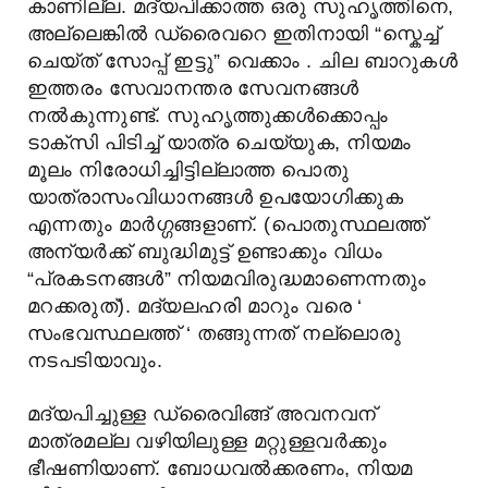
കാണില്ല. മദ്യപിക്കാത്ത ഒരു സുഹൃത്തിനെ,
അല്ലെങ്കിൽ ഡ്രൈവറെ ഇതിനായി “സ്കെച്ച്
ചെയ്ത് സോപ്പ് ഇട്ടു” വെക്കാം . ചില ബാറുകൾ
ഇത്തരം സേവാനന്തര സേവനങ്ങൾ
നൽകുന്നുണ്ട്. സുഹൃത്തുക്കൾക്കൊപ്പം
ടാക്സി പിടിച്ച് യാത്ര ചെയ്യുക, നിയമം
മൂലം നിരോധിച്ചിട്ടില്ലാത്ത പൊതു
യാത്രാസംവിധാനങ്ങൾ ഉപയോഗിക്കുക
എന്നതും മാർഗ്ഗങ്ങളാണ്. (പൊതുസ്ഥലത്ത്
അന്യര്‍ക്ക് ബുദ്ധിമുട്ട് ഉണ്ടാക്കും വിധം
“പ്രകടനങ്ങള്‍” നിയമവിരുദ്ധമാണെന്നതും
മറക്കരുത്). മദ്യലഹരി മാറും വരെ ‘
സംഭവസ്ഥലത്ത് ‘ തങ്ങുന്നത് നല്ലൊരു
നടപടിയാവും.
മദ്യപിച്ചുള്ള ഡ്രൈവിങ്ങ് അവനവന്
മാത്രമല്ല വഴിയിലുള്ള മറ്റുള്ളവർക്കും
ഭീഷണിയാണ്. ബോധവൽക്കരണം, നിയമ