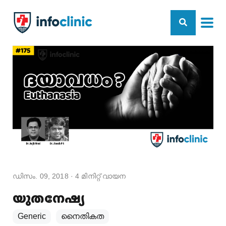
ഡിസം. 09, 2018
·
4
മിനിറ്റ് വായന
യുതനേഷ്യ
Generic
നൈതികത