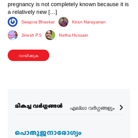
pregnancy is not completely known because it is
a relatively new […]
Swapna Bhaskar
Kiran Narayanan
Jinesh P.S
Netha Hussain
വായിക്കുക
മികച്ച വർഗ്ഗങ്ങൾ
എല്ലാ വർഗ്ഗങ്ങളും
പൊതുജനാരോഗ്യം