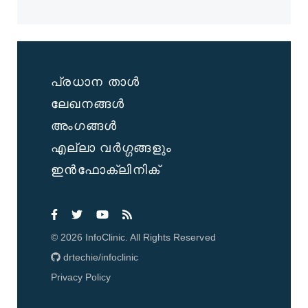
പ്രധാന താൾ
ലേഖനങ്ങൾ
അംഗങ്ങൾ
എല്ലാ വർഗ്ഗങ്ങളും
ഇൻഫോക്ലിനിക്
©
2026
InfoClinic. All Rights Reserved
drtechie/infoclinic
Privacy Policy