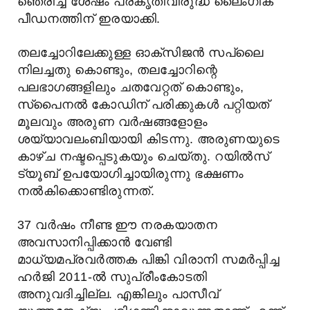
ഞെരിച്ച ശേഷം പ്രകൃതിവിരുദ്ധ ലൈംഗിക
പീഡനത്തിന് ഇരയാക്കി.
തലച്ചോറിലേക്കുള്ള ഓക്സിജൻ സപ്ലൈ
നിലച്ചതു കൊണ്ടും, തലച്ചോറിന്റെ
പലഭാഗങ്ങളിലും ചതവേറ്റത് കൊണ്ടും,
സ്പൈനൽ കോഡിന് പരിക്കുകൾ പറ്റിയത്
മൂലവും അരുണ വർഷങ്ങളോളം
ശയ്യാവലംബിയായി കിടന്നു. അരുണയുടെ
കാഴ്ച നഷ്ടപ്പെടുകയും ചെയ്തു. റയിൽസ്
ട്യൂബ് ഉപയോഗിച്ചായിരുന്നു ഭക്ഷണം
നൽകിക്കൊണ്ടിരുന്നത്.
37 വർഷം നീണ്ട ഈ നരകയാതന
അവസാനിപ്പിക്കാൻ വേണ്ടി
മാധ്യമപ്രവർത്തക പിങ്കി വിരാനി സമർപ്പിച്ച
ഹർജി 2011-ൽ സുപ്രീംകോടതി
അനുവദിച്ചില്ല. എങ്കിലും പാസീവ്