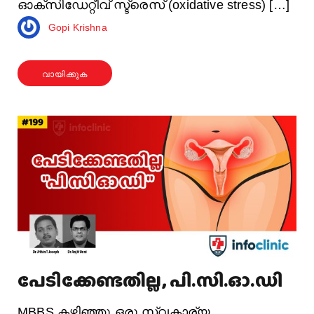
ഓക്സിഡേറ്റീവ് സ്ട്രെസ് (oxidative stress) […]
Gopi Krishna
വായിക്കുക
പേടിക്കേണ്ടതില്ല, പി.സി.ഓ.ഡി
MBBS കഴിഞ്ഞു ഒരു സ്വകാര്യ