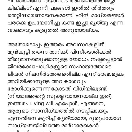
പറഞ്ഞല്ലോ. ദയാവധം അല്ലെങ്കിൽ മേഴ്സി
കില്ലിംഗ് എന്നീ പദങ്ങൾ ഇതിൽ തീർത്തും
തെറ്റിദ്ധാരണാജനകമാണ്. ഹിന്ദി മാധ്യമങ്ങൾ
പരക്കെ ഉപയോഗിച്ചു കണ്ട ഇച്ഛാ മൃത്യു എന്ന
വാക്കാവും കൂടുതൽ അനുയോജ്യം.
അതോടൊപ്പം ഇത്തരം അവസ്ഥകളിൽ
മുൻകൂട്ടി തന്നെ തനിക്ക്, പിന്നീടൊരിക്കൽ
തീരുമാനമെടുക്കാനുളള ബോധം നഷ്ടപ്പെട്ടാൽ
ജീവരക്ഷോപാധികളുടെ സഹായത്തോടെ
ജീവൻ നിലനിർത്തേണ്ടതില്ല എന്ന് രേഖാമൂലം
അറിയിക്കാനുള്ള അവകാശവും
രോഗിക്കുണ്ടെന്ന് കോടതി വിധിയിലുണ്ട്.
(നിയമജ്ഞന്റെ സൂക്ഷ്മ വായനയല്ല ഇത്)
ഇത്തരം Living will എപ്പോൾ, എങ്ങനെ,
ആരുടെ സാന്നിധ്യത്തിൽ നടപ്പിലാക്കും
എന്നതിനെ കുറിച്ച് കൃത്യമായ, ദുരുപയോഗ
സാധ്യതയില്ലാത്ത മാർഗരേഖകൾ