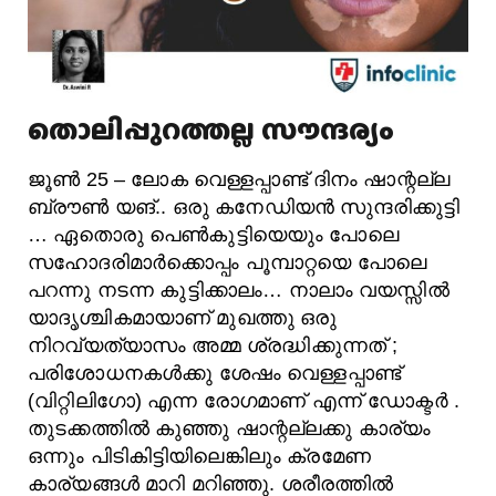
തൊലിപ്പുറത്തല്ല സൗന്ദര്യം
ജൂൺ 25 – ലോക വെള്ളപ്പാണ്ട് ദിനം ഷാന്റല്ല
ബ്രൗൺ യങ്.. ഒരു കനേഡിയൻ സുന്ദരിക്കുട്ടി
… ഏതൊരു പെൺകുട്ടിയെയും പോലെ
സഹോദരിമാർക്കൊപ്പം പൂമ്പാറ്റയെ പോലെ
പറന്നു നടന്ന കുട്ടിക്കാലം… നാലാം വയസ്സിൽ
യാദൃശ്ചികമായാണ് മുഖത്തു ഒരു
നിറവ്യത്യാസം അമ്മ ശ്രദ്ധിക്കുന്നത് ;
പരിശോധനകൾക്കു ശേഷം വെള്ളപ്പാണ്ട്
(വിറ്റിലിഗോ) എന്ന രോഗമാണ് എന്ന് ഡോക്ടർ .
തുടക്കത്തിൽ കുഞ്ഞു ഷാന്റല്ലക്കു കാര്യം
ഒന്നും പിടികിട്ടിയിലെങ്കിലും ക്രമേണ
കാര്യങ്ങൾ മാറി മറിഞ്ഞു. ശരീരത്തിൽ