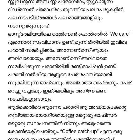
സ്റ്റുഡന്റ്സ് അസിസ്റ്റ് പ്രോഗ്രാം, സ്റ്റുഡന്റ്സ്
റിഡ്രസൽ പ്രോഗ്രാം തുടങ്ങിയ പല പേരുകളിൽ
പല നടപടിക്രമങ്ങൾ പല രാജ്യങ്ങളിലും
നടന്നുവരുന്നുണ്ട്.
ഓസ്ട്രേലിയയിലെ മെൽബൺ ഹെൽത്തിൽ “We care”
എന്നൊരു സംവിധാനം ഉണ്ട്. മൂന്ന് രീതിയിൽ ഇവിടെ
പരാതി സമർപ്പിക്കാം. അനോണിമസ് ആയും
അല്ലാതെയും. അനോണിമസ് അല്ലാതെ
സമർപ്പിക്കുന്ന പരാതിയിൽ രണ്ട് ഓപ്ഷൻ ഉണ്ട്.
പരാതി നൽകിയ ആളുടെ പേര് രഹസ്യമായി
സൂക്ഷിക്കുന്ന ഓപ്ഷനും അല്ലാത്ത ഓപ്ഷനും. പേര്
മറച്ചു വച്ചാലും ഇല്ലെങ്കിലും അന്വേഷണ
നടപടികളുണ്ടാവും.
ആർക്കെതിരെ ആണോ പരാതി ആ അദ്ധ്യാപകന്റെ
തുല്യമായ യോഗ്യതയുള്ള മറ്റൊരു ഓഫീസർ
മറ്റൊരു സ്ഥാപനത്തിൽ നിന്നും അദ്ദേഹത്തെ
കോൺടാക്ട് ചെയ്യും. “Coffee catch-up” എന്ന ഒരു
സൗഹൃദ സംഭാഷണത്തിൽ പരാതിയെക്കുറിച്ച്