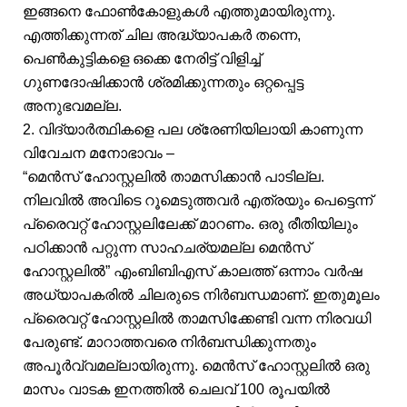
ഇങ്ങനെ ഫോൺകോളുകൾ എത്തുമായിരുന്നു.
എത്തിക്കുന്നത് ചില അദ്ധ്യാപകർ തന്നെ,
പെൺകുട്ടികളെ ഒക്കെ നേരിട്ട് വിളിച്ച്
ഗുണദോഷിക്കാൻ ശ്രമിക്കുന്നതും ഒറ്റപ്പെട്ട
അനുഭവമല്ല.
2. വിദ്യാർത്ഥികളെ പല ശ്രേണിയിലായി കാണുന്ന
വിവേചന മനോഭാവം –
“മെൻസ് ഹോസ്റ്റലിൽ താമസിക്കാൻ പാടില്ല.
നിലവിൽ അവിടെ റൂമെടുത്തവർ എത്രയും പെട്ടെന്ന്
പ്രൈവറ്റ് ഹോസ്റ്റലിലേക്ക് മാറണം. ഒരു രീതിയിലും
പഠിക്കാൻ പറ്റുന്ന സാഹചര്യമല്ല മെൻസ്
ഹോസ്റ്റലിൽ” എംബിബിഎസ് കാലത്ത് ഒന്നാം വർഷ
അധ്യാപകരിൽ ചിലരുടെ നിർബന്ധമാണ്. ഇതുമൂലം
പ്രൈവറ്റ് ഹോസ്റ്റലിൽ താമസിക്കേണ്ടി വന്ന നിരവധി
പേരുണ്ട്. മാറാത്തവരെ നിർബന്ധിക്കുന്നതും
അപൂർവ്വമല്ലായിരുന്നു. മെൻസ് ഹോസ്റ്റലിൽ ഒരു
മാസം വാടക ഇനത്തിൽ ചെലവ് 100 രൂപയിൽ