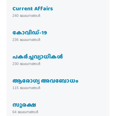
Current Affairs
240
ലേഖനങ്ങൾ
കോവിഡ്-19
236
ലേഖനങ്ങൾ
പകര്‍ച്ചവ്യാധികള്‍
230
ലേഖനങ്ങൾ
ആരോഗ്യ അവബോധം
115
ലേഖനങ്ങൾ
സുരക്ഷ
64
ലേഖനങ്ങൾ