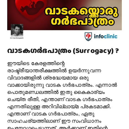
വാടക‌ഗർഭപാത്രം (Surrogacy) ?
ഈയിടെ കേരളത്തിന്റെ
രാഷ്ട്രീയാന്തരീക്ഷത്തിൽ ഉയർന്നുവന്ന
വിവാദങ്ങളിൽ ശ്രദ്ധേയമായ ഒരു
വാക്കായിരുന്നു വാടക ഗർഭപാത്രം. എന്നാൽ
പൊതുമണ്ഡലത്തിൽ ഇതു കൈകാര്യം
ചെയ്ത രീതി‌, എന്താണ് വാടക ഗർഭപാത്രം
എന്നതിലുള്ള അറിവില്ലായ്മ പ്രകടമാക്കി.
എന്താണ് വാടക ഗർഭപാത്രം, ഏതു
സാഹചര്യത്തിലാണ് ഈ സംവിധാനം
ഉപയോഗപ്പെടുന്നത്, ആർക്കാണ് ഇതിന്റെ