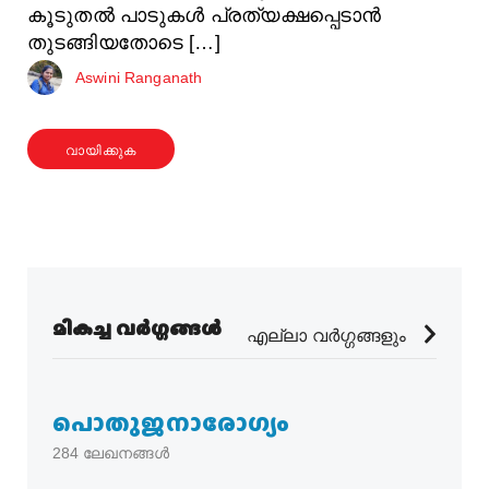
കൂടുതൽ പാടുകൾ പ്രത്യക്ഷപ്പെടാൻ
തുടങ്ങിയതോടെ […]
Aswini Ranganath
വായിക്കുക
മികച്ച വർഗ്ഗങ്ങൾ
എല്ലാ വർഗ്ഗങ്ങളും
പൊതുജനാരോഗ്യം
284
ലേഖനങ്ങൾ