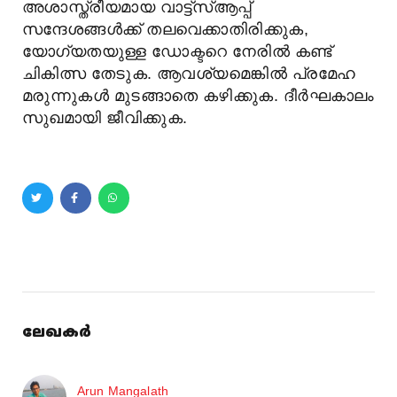
അശാസ്ത്രീയമായ വാട്ട്സ്ആപ്പ്
സന്ദേശങ്ങൾക്ക് തലവെക്കാതിരിക്കുക,
യോഗ്യതയുള്ള ഡോക്ടറെ നേരിൽ കണ്ട്
ചികിത്സ തേടുക. ആവശ്യമെങ്കിൽ പ്രമേഹ
മരുന്നുകള്‍ മുടങ്ങാതെ കഴിക്കുക. ദീര്‍ഘകാലം
സുഖമായി ജീവിക്കുക.
ലേഖകർ
Arun Mangalath