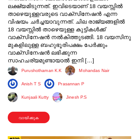
ലക്ഷ്യമിടുന്നത്. ഇവിടെയാണ് 18 വയസ്സിൽ
താഴെയുള്ളവരുടെ വാക്സിനേഷൻ എന്ന
വിഷയം ചർച്ചയാവുന്നത്. ചില രാജ്യങ്ങളിൽ
18 വയസ്സിൽ താഴെയുള്ള കുട്ടികൾക്ക്
വാക്സിനേഷൻ നൽകിത്തുടങ്ങി. 18 വയസിനു
മുകളിലുള്ള ബഹുഭൂരിപക്ഷം പേർക്കും
വാക്സിനേഷൻ ലഭിക്കുന്ന
സാഹചര്യമുണ്ടായാൽ ഇനി […]
Purushothaman K.K
Mohandas Nair
Anish T S
Prasannan P
Kunjaali Kutty
Jinesh P.S
വായിക്കുക