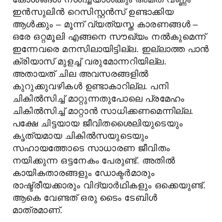
ഇൻസുലിൻ റെസിസ്റ്റൻസ് ഉണ്ടാക്കിയ
ആൾക്കും – മൂന്ന് വ്യത്യസ്ത കാരണങ്ങൾ –
ഒരേ ഒറ്റമൂലി എങ്ങനെ സൗഖ്യം നൽകുമെന്ന്
ഇന്നേവരെ മനസിലായിട്ടില്ല. ഇല്ലാത്ത പാൻ
ക്രിയാസ് മുളച്ച് വരുമോന്നറിയില്ല.
അതായത് ചില അവസരങ്ങളിൽ
കുറുക്കുവഴികൾ ഉണ്ടാകാറില്ല. പനി
ചികിൽസിച്ച് മാറ്റുന്നതുപോലെ പ്രമേഹം
ചികിൽസിച്ച് മാറ്റാൻ സാധിക്കണമെന്നില്ല.
പക്ഷേ ചിട്ടയായ ജീവിതശൈലിയുടെയും
കൃത്യമായ ചികിൽസയുടെയും
സഹായത്തോടെ സാധാരണ ജീവിതം
നയിക്കുന്ന ഒട്ടനേകം പേരുണ്ട്. അതിൽ
കായികതാരങ്ങളും ഡോക്ടർമാരും
രാഷ്ട്രീയക്കാരും വിദ്യാർഥികളും ഒക്കെയുണ്ട്.
ആകെ വേണ്ടത് ഒരു ടൈം ടേബിൾ
മാത്രമാണ്.