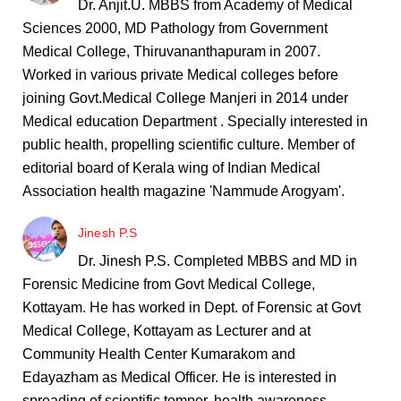
Dr. Anjit.U. MBBS from Academy of Medical
Sciences 2000, MD Pathology from Government
Medical College, Thiruvananthapuram in 2007.
Worked in various private Medical colleges before
joining Govt.Medical College Manjeri in 2014 under
Medical education Department . Specially interested in
public health, propelling scientific culture. Member of
editorial board of Kerala wing of Indian Medical
Association health magazine 'Nammude Arogyam'.
Jinesh P.S
Dr. Jinesh P.S. Completed MBBS and MD in
Forensic Medicine from Govt Medical College,
Kottayam. He has worked in Dept. of Forensic at Govt
Medical College, Kottayam as Lecturer and at
Community Health Center Kumarakom and
Edayazham as Medical Officer. He is interested in
spreading of scientific temper, health awareness.