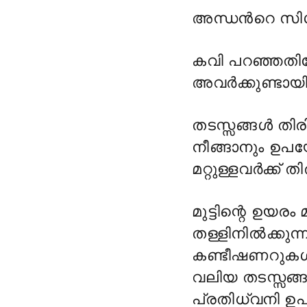
അന്ധന്‍റെ സിഗ
കവി പറഞ്ഞതി
അവർക്കുണ്ടായി
തടസ്സങ്ങൾ തിരി
നീങ്ങാനും ഉപയ
മറ്റുള്ളവർക്ക് 
മുട്ടിന്റെ ഉയ
തള്ളിനിൽക്കുന
കണ്ടീഷണറുകൾ
വലിയ തടസ്സങ്ങ
പ്രതിധ്വനി ഉ