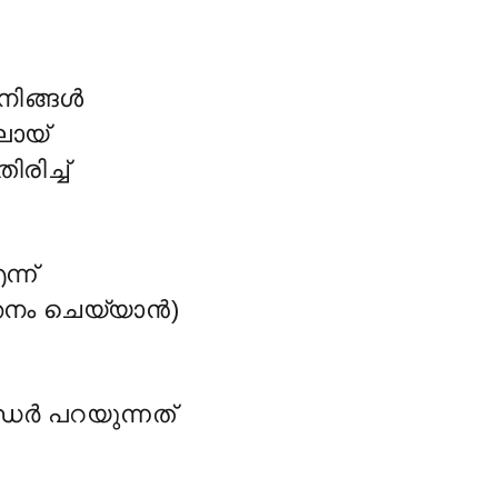
 നിങ്ങൾ
ലായ്
രിച്ച്
്ന്
ത്തനം ചെയ്യാൻ)
്ധർ പറയുന്നത്