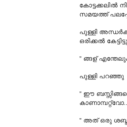
കോട്ടക്കലിൽ ന
സമയത്ത് പലപ്പ
പുള്ളി അന്ധർക്
ഒരിക്കൽ കേട്ടിട്ടു
” ങ്ങള് എന്തേല
പുള്ളി പറഞ്ഞു
” ഈ ബസ്സിങ്ങനെ
കാണാമ്പറ്റ്വോ..
” അത് ഒരു ശബ്