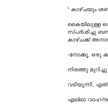
” കാഴ്ചയും ശബ്
കൈയിലുള്ള വെ
സ്പർശിച്ചു ബ
കാഴ്ചക്ക് അനാ
-നോക്കൂ, ഒരു 
നിരത്തു മുറിച്ച
വടിയൂന്നി, എത
എല്ലാ വാഹനങ്