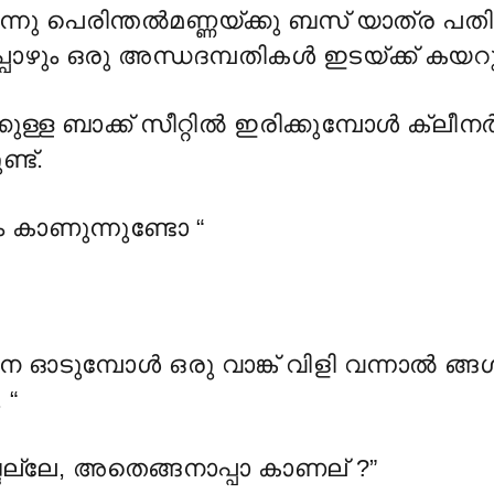
ിന്നു പെരിന്തൽമണ്ണയ്ക്കു ബസ് യാത്ര പത
ോഴും ഒരു അന്ധദമ്പതികൾ ഇടയ്ക്ക് കയറു
കുള്ള ബാക്ക് സീറ്റിൽ ഇരിക്കുമ്പോൾ ക്ലീനർ
ണ്ട്.
ും കാണുന്നുണ്ടോ “
 ഓടുമ്പോൾ ഒരു വാങ്ക് വിളി വന്നാൽ ങ്ങൾ
 “
ദല്ലേ, അതെങ്ങനാപ്പാ കാണല് ?”