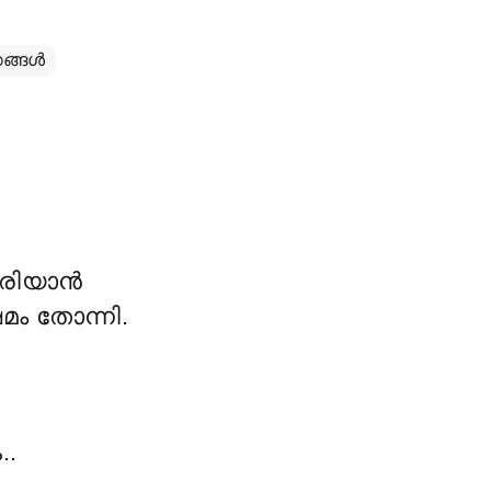
്ങള്‍
ിരിയാൻ
മം തോന്നി.
..