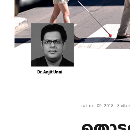
ഡിസം. 09, 2018
·
3
മിനിറ
തൊട്ട