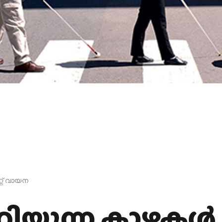
്റ് വായന
റിയുന്ന കാഴ്ചകൾ