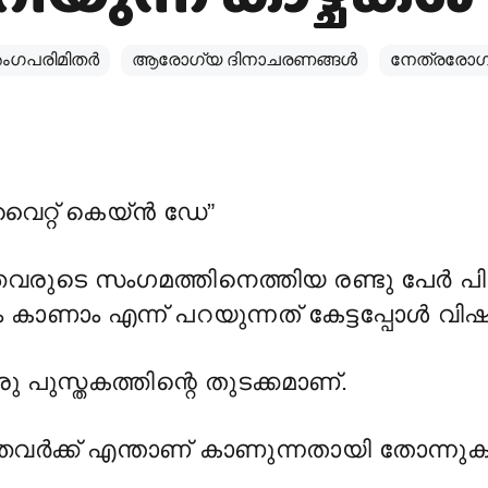
ംഗപരിമിതർ
ആരോഗ്യ ദിനാചരണങ്ങള്‍
നേത്രരോഗങ
വൈറ്റ് കെയ്ൻ ഡേ”
തവരുടെ സംഗമത്തിനെത്തിയ രണ്ടു പേർ പ
ം കാണാം എന്ന് പറയുന്നത് കേട്ടപ്പോൾ വിഷ
രു പുസ്തകത്തിന്റെ തുടക്കമാണ്.
തവർക്ക് എന്താണ് കാണുന്നതായി തോന്നുക