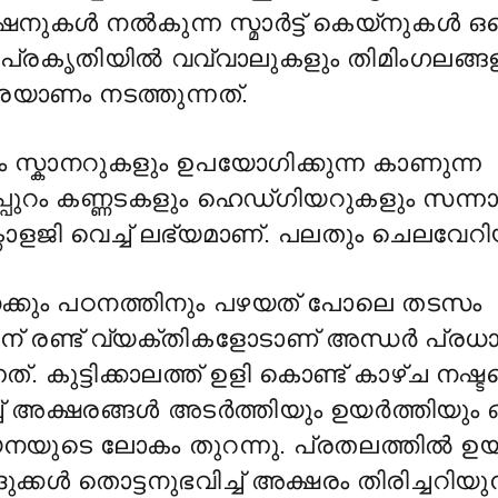
നുകൾ നൽകുന്ന സ്മാർട്ട് കെയ്നുകൾ ഒക
ു . പ്രകൃതിയിൽ വവ്വാലുകളും തിമിംഗലങ്
രയാണം നടത്തുന്നത്.
സ്കാനറുകളും ഉപയോഗിക്കുന്ന കാണുന്ന
്പുറം കണ്ണടകളും ഹെഡ്ഗിയറുകളും സന്നാ
നോളജി വെച്ച് ലഭ്യമാണ്‌. പലതും ചെലവേറി
്കും പഠനത്തിനും പഴയത് പോലെ തടസം
തിന് രണ്ട് വ്യക്തികളോടാണ് അന്ധർ പ്രധ
ന്നത്. കുട്ടിക്കാലത്ത് ഉളി കൊണ്ട് കാഴ്ച നഷ്
ച് അക്ഷരങ്ങൾ അടർത്തിയും ഉയർത്തിയും 
യനയുടെ ലോകം തുറന്നു. പ്രതലത്തിൽ ഉയ
്ദുക്കൾ തൊട്ടനുഭവിച്ച് അക്ഷരം തിരിച്ചറി