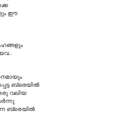
്കെ
ങളും ഈ
ഹങ്ങളും
യവ..
ാനമായും
ടപ്പെട്ട ബ്രെയിൽ
ഒരു വലിയ
ർന്നു
യുന്ന ബ്രെയിൽ