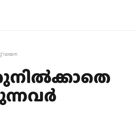
്റ് വായന
തുനിൽക്കാതെ
ന്നവർ