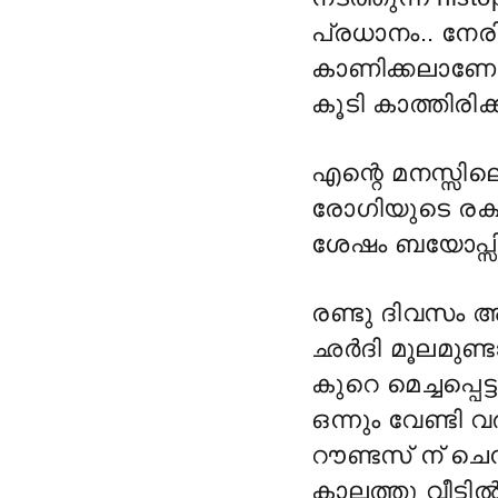
പ്രധാനം.. നേര
കാണിക്കലാണോ എ
കൂടി കാത്തിരിക്
എന്റെ മനസ്സി
രോഗിയുടെ രക്ഷ
ശേഷം ബയോപ്സി 
രണ്ടു ദിവസം അഡ്
ഛർദി മൂലമുണ്ട
കുറെ മെച്ചപ്പെട
ഒന്നും വേണ്ടി 
റൗണ്ടസ് ന് ചെ
കാലത്തു വീട്