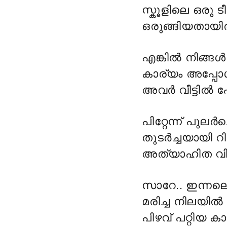
സ്കൂളിലെ ഒരു 
ഒരുങ്ങിയതായിര
എങ്കിൽ നിങ്ങൾ
കാര്യം അപ്പോൾ
അവർ വീട്ടിൽ 
പിറ്റേന്ന് പുലർ
തുടർച്ചയായി റി
അത്യാഹിത വിഭാ
സാറേ.. ഇന്നല
മരിച്ച നിലയിൽ
പിഴവ് പറ്റിയ 