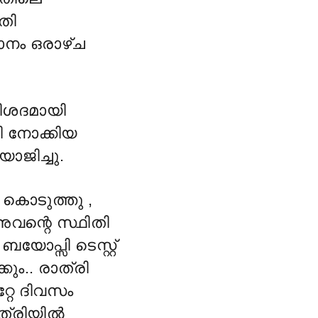
തി
ാനം ഒരാഴ്ച
ിശദമായി
ി നോക്കിയ
ോജിച്ചു.
ു കൊടുത്തു ,
അവന്റെ സ്ഥിതി
യോപ്സി ടെസ്റ്റ്‌
ും.. രാത്രി
്റേ ദിവസം
ത്രിയിൽ