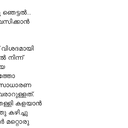
ഞെട്ടൽ..
്വസിക്കാൻ
് വിശദമായി
 നിന്ന്
ദയ
ത്തോ
് സാധാരണ
വരാറുള്ളത്.
തള്ളി കളയാൻ
ു കഴിച്ചു
ർ മറ്റൊരു