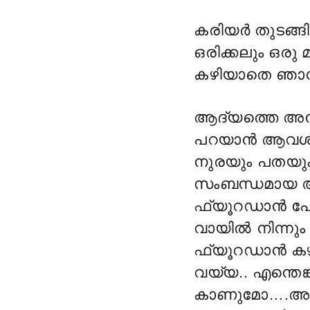
കരിയർ തുടങ്ങ
ഒരിക്കലും ഒരു
കഴിയാതെ ഞാൻ ത
ആദ്യത്തെ അമ്പ
പറയാൻ ആവശ്യപ്
നുരയും പതയും വ
സംബന്ധമായ അസ
ഫ്യൂറഡാൻ പോ
വായിൽ നിന്നും
ഫ്യൂറഡാൻ കഴി
വയ്യ.. എന്തെങ
കാണുമോ….അങ്ങനെ