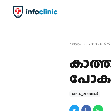
ഡിസം. 09, 2018
·
6
മിനിറ
കാത്
പോകു
അനുഭവങ്ങൾ