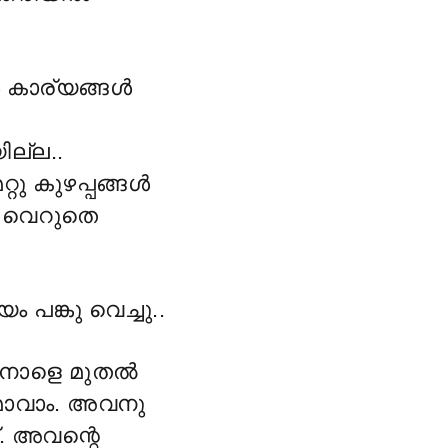
 കാര്യങ്ങൾ
ില്ല..
റു കുഴപ്പങ്ങൾ
.. വെറുതെ
പങ്കു വെച്ചു..
. നാളെ മുതൽ
ുമാവാം. അവനു
. അവന്റെ