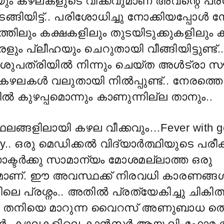
ം കഴലകളുടെ വീക്കവുമാണ് അവന്റെ പ്രശ്
്ങിയിട്ട്.. പരിശോധിച്ചു നോക്കിയപ്പോൾ 
ുത്തിലും കക്ഷകളിലും തുടയിടുക്കുകളിലും
കരളും പ്ലീഹയും ചെറുതായി വീങ്ങിയിട്ടുണ്ട്
ആശുപത്രിയിൽ നിന്നും ചെയ്ത അൾട്രാ സൗ
കഴലകൾ വലുതായി നിൽപ്പുണ്ട്.. നേരത്ത
കുഴപ്പമൊന്നും കാണുന്നില്ല താനും..
ലങ്ങളിലായി കഴല വീക്കവും…Fever with ge
hy.. ഒരു മെഡിക്കൽ വിദ്യാർത്ഥിയുടെ പരീക
ക്ടർക്കു സാമാന്യം മോശമല്ലാത്ത ഒരു
മാണ്. ഈ അവസ്ഥക്ക് നിരവധി കാരണങ്ങൾ 
െ പ്രശ്നം.. അതിൽ പ്രത്യേകിച്ചു ചികിത
െ, തനിയെ മാറുന്ന വൈറസ് അണുബാധ തൊട്ട
ർ, കഴലകളിലെ കാൻസർ ആയ ലിംഫോമ ത