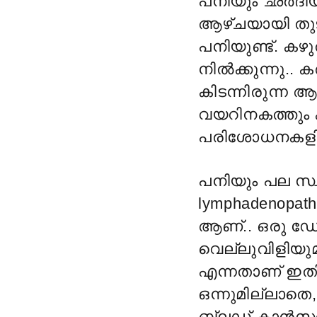
പനിയും ഛർദിയു
ആഴ്ചയായി തുടങ
പനിയുണ്ട്. കഴ
നിൽക്കുന്നു.. 
കിടന്നിരുന്ന 
വയറിനകത്തും 
പരിശോധനകളിൽ 
പനിയും പല സ്ഥ
lymphadenopat
ആണ്.. ഒരു ഡോ
വെല്ലുവിളിയു
എന്നതാണ് ഇതില
ഒന്നുമില്ലാത
ബ്ലഡ് കാൻസ