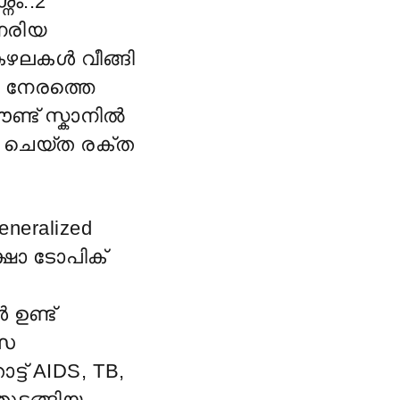
നം..2
നേരിയ
 കഴലകൾ വീങ്ങി
.. നേരത്തെ
ണ്ട് സ്കാനിൽ
െ ചെയ്ത രക്ത
neralized
്ഷാ ടോപിക്
ഉണ്ട്
്സ
് AIDS, TB,
ുടങ്ങിയ