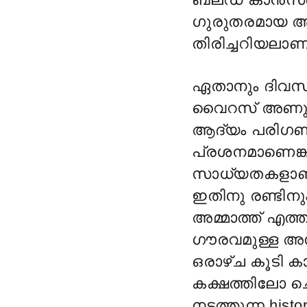
ഗുരുതരമായ അ
തിരിച്ചറിയലാണ
ഏതാനും ദിവസങ്
വൈറസ് അണുബ
ആദ്യം പരിഗണിക
പ്രശനമാണെങ്ക
സാധ്യതകളാണ്
ഇതിനു രണ്ടിനു
അമ്മാത്ത് എത്
ഗൗരവമുള്ള അ
ഒരാഴ്ച കൂടി ക
കക്ഷത്തിലോ ചെ
നടത്തുന്ന hi