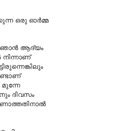
ുന്ന ഒരു ഓർമ്മ
െ ഞാൻ ആദ്യം
നിന്നാണ്
രുന്നെങ്കിലും
ണ്ടാണ്
മുന്നേ
നും ദിവസം
കാണാത്തതിനാൽ