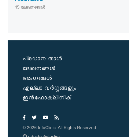
45
ലേഖനങ്ങൾ
പ്രധാന താൾ
ലേഖനങ്ങൾ
അംഗങ്ങൾ
എല്ലാ വർഗ്ഗങ്ങളും
ഇൻഫോക്ലിനിക്
©
2026
InfoClinic. All Rights Reserved
drtechie/infoclinic