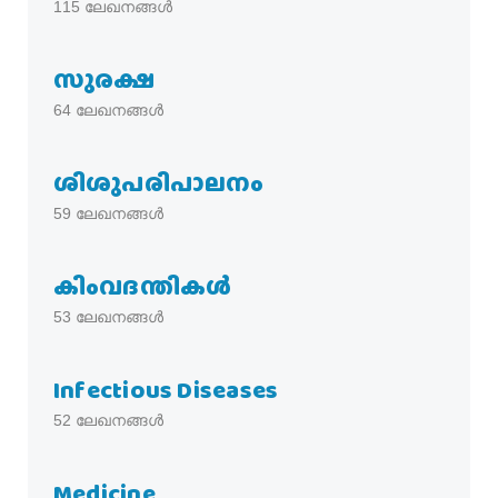
115
ലേഖനങ്ങൾ
സുരക്ഷ
64
ലേഖനങ്ങൾ
ശിശുപരിപാലനം
59
ലേഖനങ്ങൾ
കിംവദന്തികൾ
53
ലേഖനങ്ങൾ
Infectious Diseases
52
ലേഖനങ്ങൾ
Medicine