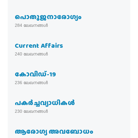
പൊതുജനാരോഗ്യം
284
ലേഖനങ്ങൾ
Current Affairs
240
ലേഖനങ്ങൾ
കോവിഡ്-19
236
ലേഖനങ്ങൾ
പകര്‍ച്ചവ്യാധികള്‍
230
ലേഖനങ്ങൾ
ആരോഗ്യ അവബോധം