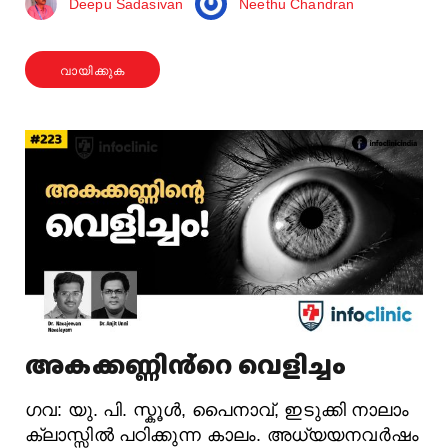
Deepu Sadasivan
Neethu Chandran
വായിക്കുക
അകക്കണ്ണിൻ്റെ വെളിച്ചം
ഗവ: യു. പി. സ്കൂള്‍, പൈനാവ്, ഇടുക്കി നാലാം
ക്ലാസ്സില്‍ പഠിക്കുന്ന കാലം. അധ്യയനവര്‍ഷം