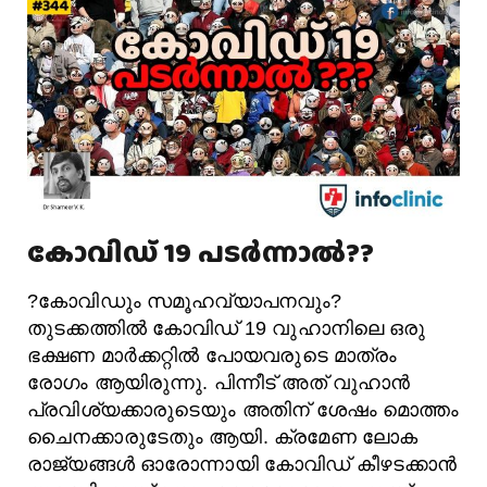
കോവിഡ് 19 പടർന്നാൽ??
?കോവിഡും സമൂഹവ്യാപനവും?
തുടക്കത്തിൽ കോവിഡ് 19 വുഹാനിലെ ഒരു
ഭക്ഷണ മാർക്കറ്റിൽ പോയവരുടെ മാത്രം
രോഗം ആയിരുന്നു. പിന്നീട് അത് വുഹാൻ
പ്രവിശ്യക്കാരുടെയും അതിന് ശേഷം മൊത്തം
ചൈനക്കാരുടേതും ആയി. ക്രമേണ ലോക
രാജ്യങ്ങൾ ഓരോന്നായി കോവിഡ് കീഴടക്കാൻ