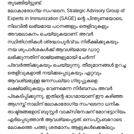
തുടങ്ങിയിട്ടുണ്ട്.
ലോകാരോഗ്യ സംഘടന, Strategic Advisory Group of
Experts in Immunization (SAGE) ന്റെ പിന്തുണയോടെ,
നിലവിൽ ലഭ്യമായ പഠനങ്ങളും തെളിവുകളും
അവലോകനം ചെയ്യുകയാണ്. അവർ
സ്ഥിതിഗതികൾ ശ്രദ്ധാപൂർവ്വം നിരീക്ഷിക്കുകയും
നയ ശുപാർശകൾക്ക് ആവശ്യമായ ഡാറ്റ
ലഭിക്കുന്നതിന് രാജ്യങ്ങളുമായി ചേർന്ന്
പ്രവർത്തിക്കുകയും ചെയ്യുന്നു. തീരുമാനങ്ങൾ ഉറച്ച
തെളിവുകളാൽ നയിക്കപ്പെടുകയും ഏറ്റവും
ആവശ്യമുള്ള ജനസംഖ്യാ ഗ്രൂപ്പുകളെ
ലക്ഷ്യമിടുകയും വേണമെന്ന നിർബന്ധം അവർ
പ്രകടിപ്പിക്കുന്നു. ഇതിന്റെ ഭാഗമായാണ് ഈ കഴിഞ്ഞ
ആഗസ്ത് നാലിന് ലോകാരോഗ്യ സംഘടനാ ധനിക
രാഷ്ട്രങ്ങളോട് ബൂസ്റ്റർ വാക്‌സിനേഷന് മോറട്ടോറിയം
ഏർപ്പെടുത്താൻ ആവശ്യപ്പെട്ടത്. സെപ്റ്റംബറോടെ
ലോകത്തെ പത്തു ശതമാനം ആളുകൾക്കെങ്കിലും