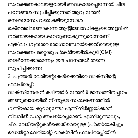
സംരക്ഷണകാലയളവായി അവകാശപ്പെടുന്നത്. ചില
പഠനങ്ങൾ സൂചിപ്പിക്കുന്നത് ആറു മുതൽ
ഒമ്പതുമാസം വരെ കഴിയുമ്പോൾ
രക്തത്തിലുണ്ടാകുന്ന ആന്റിബോഡികളുടെ അളവിൽ
നർണായകമായ കുറവുണ്ടാകുന്നുവെന്നാണ്.
എങ്കിലും ഗുരുതര രോഗാവസ്ഥയ്‌ക്കെതിരെയുള്ള
സംരക്ഷണം മറ്റൊരു പ്രക്രിയയിൽകൂടി (CMI)
തുടർന്നേക്കാമെന്നും ഈ പഠനങ്ങൾ തന്നെ
സൂചിപ്പിക്കുന്നു.
2. പുത്തൻ വേരിയന്റുകൾക്കെതിരെ വാക്സിന്റെ
ഫലപ്രാപ്തി:
വാക്സിനേഷൻ കഴിഞ്ഞ് 6 മുതൽ 9 മാസത്തിനപ്പുറം
അണുബാധയിൽ നിന്നുള്ള സംരക്ഷണത്തിൽ
ഗണ്യമായ കുറവുണ്ടോ എന്ന് നിർണ്ണയിക്കാൻ
നിലവിൽ ഡാറ്റ അപര്യാപ്തമാണ്. എന്നിരുന്നാലും,
ചില വേരിയന്റുകൾക്കെതിരെയുള്ള (പ്രത്യേകിച്ചും
ഡെൽറ്റാ വേരിയന്റ്) വാക്സിൻ ഫലപ്രാപ്തിയിൽ