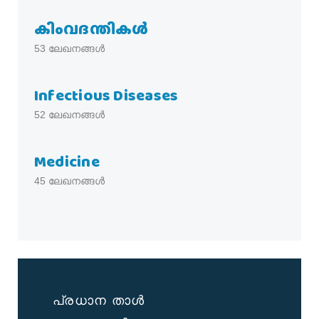
കിംവദന്തികൾ
53
ലേഖനങ്ങൾ
Infectious Diseases
52
ലേഖനങ്ങൾ
Medicine
45
ലേഖനങ്ങൾ
പ്രധാന താൾ