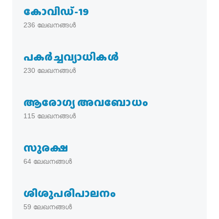
കോവിഡ്-19
236
ലേഖനങ്ങൾ
പകര്‍ച്ചവ്യാധികള്‍
230
ലേഖനങ്ങൾ
ആരോഗ്യ അവബോധം
115
ലേഖനങ്ങൾ
സുരക്ഷ
64
ലേഖനങ്ങൾ
ശിശുപരിപാലനം
59
ലേഖനങ്ങൾ