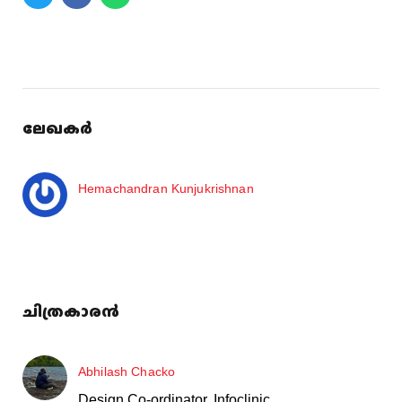
ലേഖകർ
Hemachandran Kunjukrishnan
ചിത്രകാരൻ
Abhilash Chacko
Design Co-ordinator, Infoclinic.