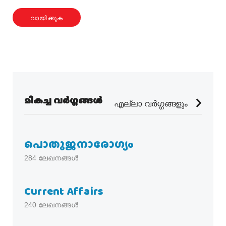
വായിക്കുക
മികച്ച വർഗ്ഗങ്ങൾ
എല്ലാ വർഗ്ഗങ്ങളും
പൊതുജനാരോഗ്യം
284
ലേഖനങ്ങൾ
Current Affairs
240
ലേഖനങ്ങൾ