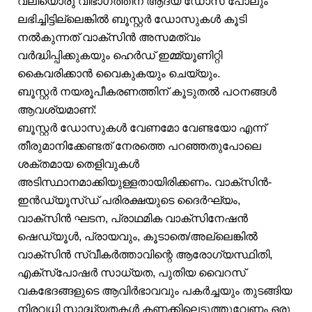
വലിയൊരു വിഭാഗത്തിന് ആദ്യ ഡോസ് പോലും
ലഭിച്ചിട്ടില്ലെങ്കിൽ ബൂസ്റ്റർ ഡോസുകൾ കൂടി
നൽകുന്നത് വാക്‌സിൻ അസമത്വം
വർദ്ധിപ്പിക്കുകയും ഹെർഡ്‌ ഇമ്മ്യൂണിറ്റി
കൈവരിക്കാൻ വൈകുകയും ചെയ്യും.
ബൂസ്റ്റർ നയരൂപീകരണത്തിന് കൂടുതൽ പഠനങ്ങൾ
ആവശ്യമാണ്:
ബൂസ്റ്റർ ഡോസുകൾ വേണമോ വേണ്ടയോ എന്ന്
തീരുമാനിക്കേണ്ടത് നേരത്തെ പറഞ്ഞതുപോലെ
ശക്തമായ തെളിവുകൾ
അടിസ്ഥാനമാക്കിയുള്ളതായിരിക്കണം. വാക്സിൻ-
ഇൻഡ്യൂസ്ഡ് പരിരക്ഷയുടെ ദൈർഘ്യം,
വാക്സിൻ ഘടന, പ്രാഥമിക വാക്സിനേഷൻ
ഷെഡ്യൂൾ, പ്രായവും, കൂടാതെ/അല്ലെങ്കിൽ
വാക്സിൻ സ്വീകർത്താവിന്റെ ആരോഗ്യസ്ഥിതി,
എക്സ്പോഷർ സാധ്യത, പുതിയ വൈറസ്
വകഭേദങ്ങളുടെ ആവിർഭാവവും പകർച്ചയും തുടങ്ങിയ
നിരവധി സാദ്ധ്യതകൾ കണക്കിലെടുത്തുവേണം ഒരു