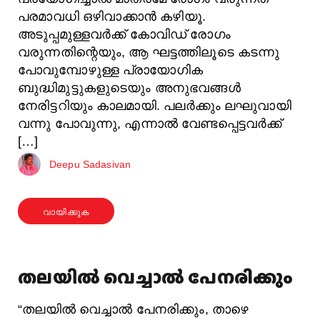
പരമാവധി ഒഴിവാക്കാൻ കഴിയൂ.
അടുപ്പമുള്ളവർക്ക് കോവിഡ് രോഗം
വരുന്നതിന്റെയും, ആ ഘട്ടത്തിലൂടെ കടന്നു
പോവുമ്പോഴുള്ള പ്രായോഗിക
ബുദ്ധിമുട്ടുകളുടെയും അനുഭവങ്ങൾ
നേരിട്ടറിയും കാലമായി. പലർക്കും ലഘുവായി
വന്നു പോവുന്നു, എന്നാൽ വേണ്ടപ്പെട്ടവർക്ക്
[…]
Deepu Sadasivan
വായിക്കുക
തലയിൽ വെച്ചാൽ പേനരിക്കും
“തലയിൽ വെച്ചാൽ പേനരിക്കും, താഴെ