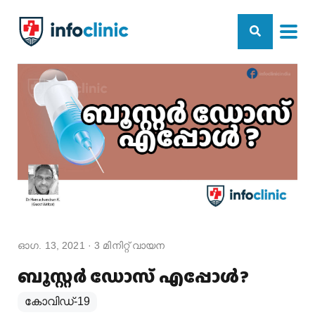
ഓഗ. 13, 2021
·
3
മിനിറ്റ് വായന
ബൂസ്റ്റർ ഡോസ് എപ്പോൾ?
കോവിഡ്-19