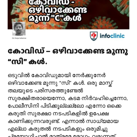
കോവിഡ് – ഒഴിവാക്കേണ്ട മൂന്നു
“സി” കൾ.
ഒടുവിൽ കോവിഡുമായി നേർക്കുനേർ
ഒഴിവാക്കേണ്ട മൂന്നു “സി” കൾ. ഒരു മാസ്ക്
തലയുടെ പരിസരത്തുണ്ടേൽ
സുരക്ഷിതരായെന്നോ, കടമ നിർവഹിച്ചെന്നോ,
പോലീസിനി പിടിക്കൂല്ലല്ലോ എന്നോ ഒക്കെ
കരുതി സുരക്ഷാ നടപടികളിൽ ഉപേക്ഷ
കാണിക്കുന്നവരുണ്ട്. എന്നാൽ സാധ്യമായ
എല്ലാ കരുതൽ നടപടികളും ഒരുമിച്ചു
പ്രയോഗിച്ചാൽ മാത്രമേ രോഗം വരുന്നത്