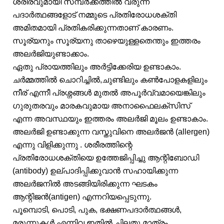
ശരീരവുമായി സമ്പർക്കത്തിൽ വരുന്ന
പദാർത്ഥങ്ങളോട് നമ്മുടെ പ്രതിരോധശക്തി
അമിതമായി പ്രതികരിക്കുന്നതാണ് കാരണം.
സൂര്യനും സൂര്യനു താഴെയുള്ളതെന്തും ഇത്തരം
അലർജിയുണ്ടാക്കാം.
ഏതു പ്രായത്തിലും അർട്ടിക്കേരിയ ഉണ്ടാകാം.
ചർമ്മത്തിൽ ചൊറിച്ചിൽ,ചുണ്ടിലും കൺപോളകളിലും
നീര് എന്നീ പ്രശ്നങ്ങൾ മുതൽ അപൂർവ്വമായെങ്കിലും
ഗുരുതരവും മാരകവുമായ അനാഫൈലക്സിസ്
എന്ന അവസ്ഥയും ഇത്തരം അലർജി മൂലം ഉണ്ടാകാം.
അലർജി ഉണ്ടാക്കുന്ന വസ്തുവിനെ അലർജൻ (allergen)
എന്നു വിളിക്കുന്നു . ശരീരത്തിന്റെ
പ്രതിരോധശക്തിയെ ഉത്തേജിപ്പിച്ചു ആന്റിബോഡി
(antibody) ഉല്പാദിപ്പിക്കുവാൻ സഹായിക്കുന്ന
അലർജനിൽ അടങ്ങിയിരിക്കുന്ന ഘടകം
ആന്റിജൻ(antigen) എന്നറിയപ്പെടുന്നു.
പൂമ്പൊടി, പൊടി, പുക, ഭക്ഷണപദാർത്ഥങ്ങൾ,
മരുന്നുകൾ എന്നിവ ഇതിൽ ചിലതു മാത്രം..