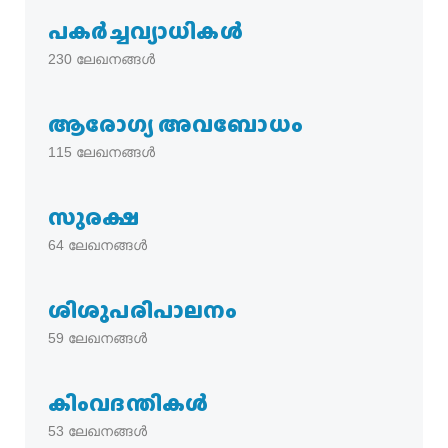
പകര്‍ച്ചവ്യാധികള്‍
230
ലേഖനങ്ങൾ
ആരോഗ്യ അവബോധം
115
ലേഖനങ്ങൾ
സുരക്ഷ
64
ലേഖനങ്ങൾ
ശിശുപരിപാലനം
59
ലേഖനങ്ങൾ
കിംവദന്തികൾ
53
ലേഖനങ്ങൾ