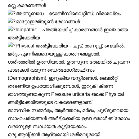
മറ്റു കാരണങ്ങൾ
അണുബാധ – ടോൺസിലൈറ്റിസ്, വിരശല്യം
ഓട്ടോഇമ്മ്യൂൺ രോഗങ്ങൾ
Idiopathic – പ്രത്യേകിച്ച് കാരണങ്ങൾ ഇല്ലാത്ത
അർട്ടിക്കേരിയ
Physical അർട്ടിക്കേരിയ – ചൂട്, തണുപ്പ്, വെയിൽ,
മർദ്ദം എന്നിങ്ങനെയുള്ള കാരണങ്ങളാൽ.
ശരീരത്തിൽ ഉരസിയാൽ, ഉരസുന്ന രേഖയിൽ ചുവന്ന
പാടുകൾ വരുന്ന ഡെർമോഗ്രാഫിസം
(Dermographism), ഇറുകിയ വസ്ത്രങ്ങൾ, ബെൽറ്റ്‌
തുടങ്ങിയ ഉപയോഗിക്കുമ്പോൾ, ഇറുകി കിടന്ന
ഭാഗത്തുണ്ടാകുന്ന Pressure urticaria ഒക്കെ Physical
അർട്ടിക്കേരിയയുടെ വകഭേദങ്ങളാണ്.
മാനസിക സമ്മർദ്ദം, ആർത്തവം, മർദം, ചൂട് മുതലായ
സാഹചര്യങ്ങൾ അർട്ടിക്കേരിയ ഉള്ള ഒരാൾക്ക് രോഗം
വരാനുള്ള സാധ്യത കൂട്ടിയേക്കാം.
ഒരു ആന്റിജൻ ആദ്യമായി ശരീരവുമായി