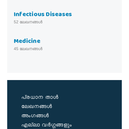
Infectious Diseases
52
ലേഖനങ്ങൾ
Medicine
45
ലേഖനങ്ങൾ
പ്രധാന താൾ
ലേഖനങ്ങൾ
അംഗങ്ങൾ
എല്ലാ വർഗ്ഗങ്ങളും