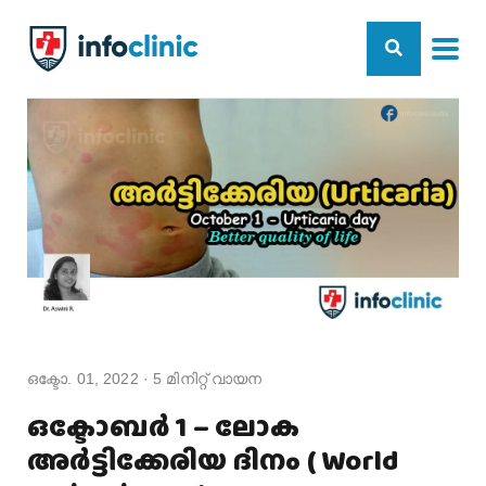
ഒക്ടോ. 01, 2022
·
5
മിനിറ്റ് വായന
ഒക്ടോബർ 1 – ലോക
അർട്ടിക്കേരിയ ദിനം ( World