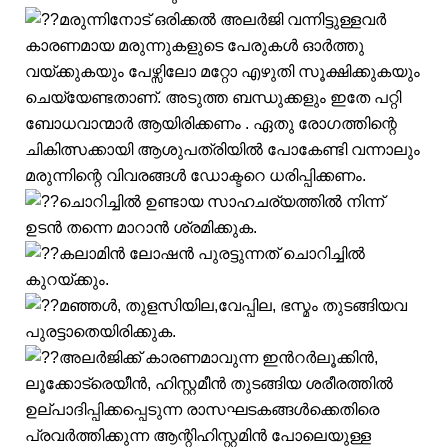
മരുന്നിനോട് ഒരിക്കൽ അലർജി വന്നിട്ടുള്ളവർ
കാരണമായ മരുന്നുകളുടെ പേരുകൾ ഓർത്തു
വയ്ക്കുകയും പേഴ്സിലോ മറ്റോ എഴുതി സൂക്ഷിക്കുകയും
ചെയ്യേണ്ടതാണ്. അടുത്ത ബന്ധുക്കളും ഇതേ പറ്റി
ബോധവാന്മാർ ആയിരിക്കണം . ഏതു രോഗത്തിന്റെ
ചികിത്സക്കായി ആശുപത്രിയിൽ പോകേണ്ടി വന്നാലും
മരുന്നിന്റെ വിവരങ്ങൾ ഡോക്ടറെ ധരിപ്പിക്കണം.
ചൊറിച്ചിൽ ഉണ്ടായ സാഹചര്യത്തിൽ നിന്ന്
ഉടൻ തന്നെ മാറാൻ ശ്രമിക്കുക.
കലാമിൻ ലോഷൻ പുരട്ടുന്നത് ചൊറിച്ചിൽ
കുറയ്ക്കും.
മഞ്ഞൾ, തുളസിയില,വേപ്പില, ഭസ്മം തുടങ്ങിയവ
പുരട്ടാതെയിരിക്കുക.
അലർജിക്ക് കാരണമാവുന്ന ഇൻറർലൂക്കിൻ,
ലൂക്കോട്രെയീൻ, ഹിസ്റ്റമീൻ തുടങ്ങിയ ശരീരത്തിൽ
ഉല്പാദിപ്പിക്കപ്പെടുന്ന രാസഘടകങ്ങൾക്കെതിരെ
പ്രവർത്തിക്കുന്ന ആന്റിഹിസ്റ്റമിൻ പോലെയുള്ള