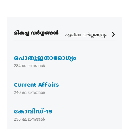
മികച്ച വർഗ്ഗങ്ങൾ
എല്ലാ വർഗ്ഗങ്ങളും
പൊതുജനാരോഗ്യം
284
ലേഖനങ്ങൾ
Current Affairs
240
ലേഖനങ്ങൾ
കോവിഡ്-19
236
ലേഖനങ്ങൾ