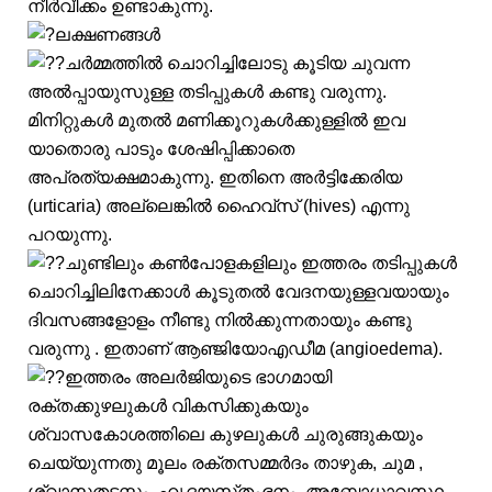
നീർവീക്കം ഉണ്ടാകുന്നു.
ലക്ഷണങ്ങൾ
ചർമ്മത്തിൽ ചൊറിച്ചിലോടു കൂടിയ ചുവന്ന
അൽപ്പായുസുള്ള തടിപ്പുകൾ കണ്ടു വരുന്നു.
മിനിറ്റുകൾ മുതൽ മണിക്കൂറുകൾക്കുള്ളിൽ ഇവ
യാതൊരു പാടും ശേഷിപ്പിക്കാതെ
അപ്രത്യക്ഷമാകുന്നു. ഇതിനെ അർട്ടിക്കേരിയ
(urticaria) അല്ലെങ്കിൽ ഹൈവ്സ് (hives) എന്നു
പറയുന്നു.
ചുണ്ടിലും കൺപോളകളിലും ഇത്തരം തടിപ്പുകൾ
ചൊറിച്ചിലിനേക്കാൾ കൂടുതൽ വേദനയുള്ളവയായും
ദിവസങ്ങളോളം നീണ്ടു നിൽക്കുന്നതായും കണ്ടു
വരുന്നു . ഇതാണ് ആഞ്ജിയോഎഡീമ (angioedema).
ഇത്തരം അലർജിയുടെ ഭാഗമായി
രക്തക്കുഴലുകൾ വികസിക്കുകയും
ശ്വാസകോശത്തിലെ കുഴലുകൾ ചുരുങ്ങുകയും
ചെയ്യുന്നതു മൂലം രക്തസമ്മർദം താഴുക, ചുമ ,
ശ്വാസതടസ്സം, ഹൃദയസ്‌തംഭനം, അബോധാവസ്ഥ