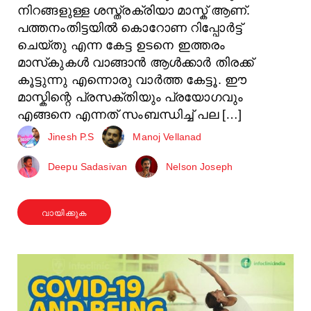
നിറങ്ങളുള്ള ശസ്ത്രക്രിയാ മാസ്ക് ആണ്.
പത്തനംതിട്ടയിൽ കൊറോണ റിപ്പോർട്ട്
ചെയ്തു എന്ന കേട്ട ഉടനെ ഇത്തരം
മാസ്‌കുകൾ വാങ്ങാൻ ആൾക്കാർ തിരക്ക്
കൂട്ടുന്നു എന്നൊരു വാർത്ത കേട്ടൂ. ഈ
മാസ്കിന്റെ പ്രസക്തിയും പ്രയോഗവും
എങ്ങനെ എന്നത് സംബന്ധിച്ച് പല […]
Jinesh P.S
Manoj Vellanad
Deepu Sadasivan
Nelson Joseph
വായിക്കുക