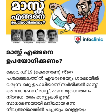
മാസ്ക് എങ്ങനെ
ഉപയോഗിക്കണം?
കോവിഡ് 19 (കൊറോണ) ൻ്റെ
പശ്ചാത്തലത്തിൽ ഏവരുടെയും ശ്രദ്ധയിൽ
വരുന്ന ഒരു ഉപാധിയാണ് സർജിക്കൽ മാസ്ക്
അഥവാ ഫേസ് മാസ്ക്, എന്ന മുഖാവരണം.
നിരവധി തരം മാസ്കുകൾ ഉണ്ട്.
സാധാരണയായി ലഭ്യമായ ഒന്ന്
നീല(അല്ലെങ്കിൽ പച്ച)യും വെള്ളയും