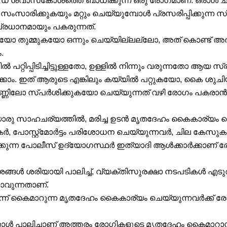
ഡ് ശ്വാസകോശത്തെ ബാധിക്കുന്ന ഒരു രോഗമാണ്. ഒരാൾ ചു
ൽ സംസാരിക്കുകയും മറ്റും ചെയ്യുമ്പോൾ പ്രസരിപ്പിക്കുന
രധാനമായും പകരുന്നത്.
യോ തുമ്മുകയോ ഒന്നും ചെയ്യില്ലല്ലോ, അത് കൊണ്ട് അത
.
പറ്റിപ്പിടിച്ചിട്ടുള്ളതോ, ഉള്ളിൽ നിന്നും വരുന്നതോ ആയ സ
്കാം. ഇത് ആരുടെ എങ്കിലും കയ്യിൽ പറ്റുകയോ, കൈ ശു
ണ്ണിലോ സ്പർശിക്കുകയോ ചെയ്യുന്നത് വഴി രോഗം പകരാൻ 
ു സാഹചര്യത്തിൽ, മരിച്ച ഉടൻ മൃതദേഹം കൈകാര്യം ച
 പോസ്റ്റ്‌മോർട്ടം പരിശോധന ചെയ്യുന്നവർ, ചില കേസു
ാക്കുന്ന പോലീസ് ഉദ്യോഗസ്ഥർ ഇത്യാദി ആൾക്കാർക്കാണ് 
േശങ്ങൾ ശരിയായി പാലിച്ച്, വ്യക്തിസുരക്ഷാ നടപടികൾ എടു
കാവുന്നതാണ്.
ന്ന് കൈമാറുന്ന മൃതദേഹം കൈകാര്യം ചെയ്യുന്നവർക്ക
കോൾ പാലിച്ചാണ് അത്തരം രോഗികളുടെ മൃതദേഹം കൈമാറാൻ 