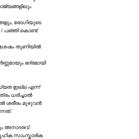
ാജ്യങ്ങളിലും
ങ്ങളും, രോഗിയുടെ
/ പഞ്ഞി കൊണ്ട്
തിന് ശേഷം തുണിയിൽ
ർണ്ണമായും ഭദ്രമായി
്യത ഇല്ല എന്ന്
്രം ധരിച്ചാൽ
ിൽ ശരീരം മുഴുവൻ
്നത്.
ടും അനാദരവ്
ൂഹിക സാംസ്കാരിക