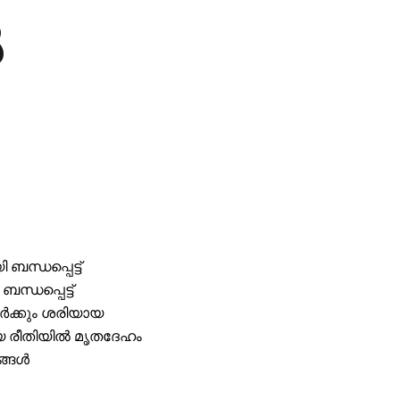
ൽ
ന്ധപ്പെട്ട്
്ധപ്പെട്ട്
ർക്കും ശരിയായ
യ രീതിയിൽ മൃതദേഹം
ങ്ങൾ