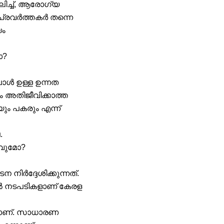
ലിച്ച്, ആരോഗ്യ
പ്രവർത്തകർ തന്നെ
യം
ോ?
ോൾ ഉള്ള ഉന്നത
ം അതിജീവിക്കാത്ത
ം പകരും എന്ന്
.
ാവുമോ?
ർദ്ദേശിക്കുന്നത്.
തൽ നടപടികളാണ് കേരള
ടതാണ്. സാധാരണ