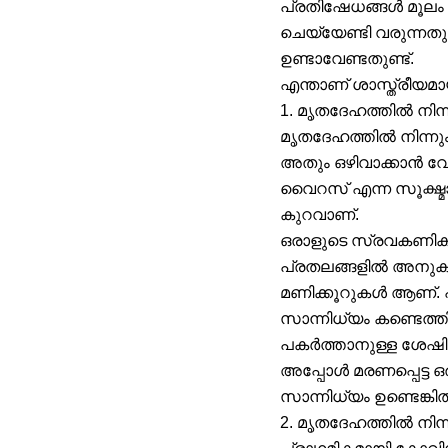
പ്രതിഷേധങ്ങൾ മൂലം
ചെയ്യേണ്ടി വരുന്നതു
ഉണ്ടാവേണ്ടതുണ്ട്.
എന്താണ് ശാസ്ത്രീയ
1. മൃതദേഹത്തിൽ നി
മൃതദേഹത്തിൽ നിന്
അതും ഒഴിവാക്കാൻ വേ
വൈറസ് എന്ന സൂക്ഷ്മ
കുറവാണ്.
ഒരാളുടെ സ്രവകണികക
പ്രതലങ്ങളിൽ അനുകൂ
മണിക്കൂറുകൾ ആണ്.
സാന്നിധ്യം കണ്ടെത്
പകർത്താനുള്ള ശേഷിയു
അപ്പോൾ മരണപ്പെട്ട
സാന്നിധ്യം ഉണ്ടെങ
2. മൃതദേഹത്തിൽ നിന്