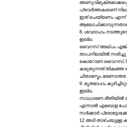
അണുവിമുക്തമാക്കപ്പ
പ്രവർത്തകരാണ് നിലവ
ഇത് ചെയ്യണം എന്ന് ഒ
ആലോചിക്കാവുന്നതാണ
8. ശവദാഹം നടത്തു
ഇല്ല.
വൈറസ് അല്പം എങ്കില
താപനിലയിൽ നശിച്ചു 
കൊറോണ വൈറസ്, 900 
കരുതുന്നത് തികഞ്
ചിതാഭസ്മം മരണാന്ത
9. മൃതദേഹം കുഴിച്ച
ഇല്ല.
സാധാരണ രീതിയിൽ തന
എന്നാൽ എബോള പോലുള
സർക്കാർ പ്രോട്ടോക്
12 അടി താഴ്ചയുള്ള 