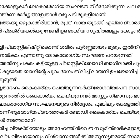
ോക്കോളുകൾ ലോകാരോഗ്യ സംഘടന നിർദ്ദേശിക്കുന്ന, പല ര
്ത്രണ മാർഗ്ഗങ്ങളേക്കാൾ ഒരു പടി മുകളിലാണ്.
തേക്കു ഒഴുകാതിരിക്കാൻ, മൂക്ക്, വായ തുടങ്ങി എല്ലാ ദ്വാര
പ്രക്രിയകൾക്കു വേണ്ടി ഉണ്ടാക്കിയ സുഷിരങ്ങളും കോട്ടൺ 
ി പ്ലാസ്റ്റിക് ഷീറ്റ് കൊണ്ട് ശരീരം പൂർണ്ണമായും മൂടും, ഇ
 നൽകാം എന്നാണു ലോകാരോഗ്യ സംഘടന പറയുന്നത്.
ിനു പകരം കട്ടിയുള്ള പ്ലാസ്റ്റിക് ബോഡി ബാഗിലാക്കി പൂ
 കൂടാതെ ബാഗിന്റെ പുറം ഭാഗം ബ്ലീച്ച് ലായനി ഉപയോഗിച്ച്
മുണ്ട്.
മൃതദേഹം കൈകാര്യം ചെയ്യുന്നവർക്ക് രോഗവ്യാപന സാധ
രുണത്തിൽ കൈകാര്യം ചെയ്യുന്നവർ മാസ്ക്കും ഗ്ലൗസും മാത
ലോകാരോഗ്യ സംഘടനയുടെ നിർദ്ദേശം. എങ്കിലും കേരളത്ത
 ധരിച്ചാണ് ആരോഗ്യപ്രവർത്തകർ ബോഡി കൈകാര്യം ചെയ്യുന
ുകൾ നടത്താമോ?
ിച്ച വ്യക്തിയോടും അദ്ദേഹത്തിൻറെ ബന്ധുമിത്രാദികളോ
തല്ല. വിടപറയാനും വിശ്വാസങ്ങൾക്ക് അനുസൃതമായി സാമ