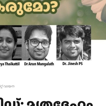
റ്റ് വായന
ഡ്: മൃതദേഹം