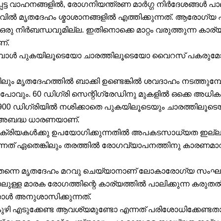
െട്ട വാഹനങ്ങളിൽ, രോഗനിയന്ത്രണ മാർഗ്ഗ നിർദേശങ്ങൾ പാ
ിൽ മൃതദേഹം ശ്മാശാനങ്ങളിൽ എത്തിക്കുന്നത്. ആരോഗ്യ 
രു നിർബന്ധവുമില്ല. ഇതിനൊക്കെ മാറ്റം വരുത്തുന്ന കാര്
്.
മ്പോൾ പുകയിലൂടെയോ ചാരത്തിലൂടെയോ വൈറസ് പകരുമ
ും മൃതദേഹത്തിൽ ബാക്കി ഉണ്ടെങ്കിൽ ശവദാഹം നടത്തുമ്പ
പോവും. 60 ഡിഗ്രി സെന്റിഗ്രേഡിനു മുകളിൽ ഒക്കെ അധിക
ഡിഗ്രിയിൽ നശിക്കാതെ പുകയിലൂടെയും ചാരത്തിലൂടെയു
ഞ അബദ്ധ ധാരണയാണ്.
ര ക്രിയകൾക്കു ഉപയോഗിക്കുന്നതിൽ അപകടസാധ്യത ഇല്ല
ിടുന്നത് ഏതെങ്കിലും തരത്തിൽ രോഗവ്യാപനത്തിനു കാരണമ
്നെ മൃതദേഹം മറവു ചെയ്യാനാണ് ലോകാരോഗ്യ സംഘടന നി
്ള മാരക രോഗത്തിന്റെ കാര്യത്തിൽ പാലിക്കുന്ന കരു
കോൾ അനുശാസിക്കുന്നത്.
കുഴി എടുക്കേണ്ട ആവശ്യമുണ്ടോ എന്നത് പരിശോധിക്കേണ്