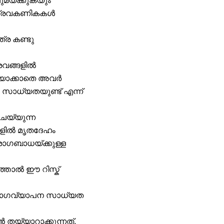
മയ്ക്കുകയും
്ന സ്രവകണികകൾ
്ര കണ്ടു
്രവങ്ങളിൽ
ചിയാക്കാതെ അവർ
സാധ്യതയുണ്ട് എന്ന്
െയ്യുന്ന
കളിൽ മൃതദേഹം
രോഗബാധയ്ക്കുള്ള
ത്താൽ ഈ റിസ്ക്
് രോഗവ്യാപന സാധ്യത
തയ്യാറാക്കുന്നത്.