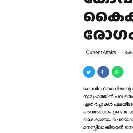
കൈകാ
രോഗം
Current Affairs
കോ
കോവിഡ് ബാധിതന്റെ മ
സമൂഹത്തിൽ പല തെറ്റ
എതിർപ്പുകൾ പലയിടങ
അവബോധം ഉണ്ടാവേണ്
കൈകാര്യം ചെയ്യാൻ 
മനസ്സിലാക്കിയാൽ ജനങ