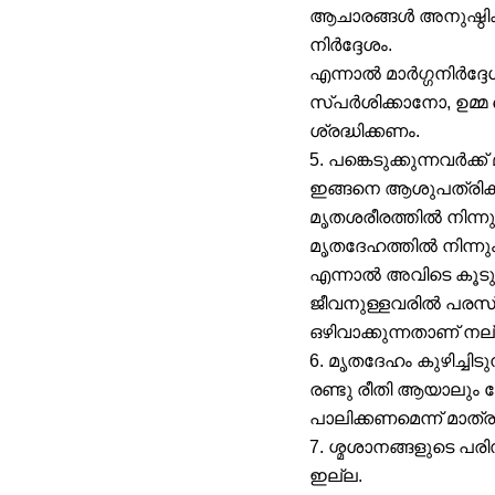
ആചാരങ്ങൾ അനുഷ്ഠ
നിർദ്ദേശം.
എന്നാൽ മാർഗ്ഗനിർദ്
സ്പർശിക്കാനോ, ഉമ്മ 
ശ്രദ്ധിക്കണം.
5. പങ്കെടുക്കുന്നവർ
ഇങ്ങനെ ആശുപത്രികളിൽ
മൃതശരീരത്തിൽ നിന്ന
മൃതദേഹത്തിൽ നിന്നും 
എന്നാൽ അവിടെ കൂടു
ജീവനുള്ളവരിൽ പരസ്
ഒഴിവാക്കുന്നതാണ് നല്
6. മൃതദേഹം കുഴിച്ച
രണ്ടു രീതി ആയാലും 
പാലിക്കണമെന്ന് മാത്ര
7. ശ്മശാനങ്ങളുടെ 
ഇല്ല.