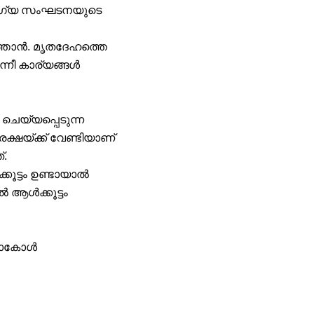
ോഗ്യ സംഘടനയുടെ
ത്താൻ. മൃതദേഹത്തെ
ന്നീ കാര്യങ്ങൾ
ചെയ്യപ്പെടുന്ന
ഷയ്ക്ക് വേണ്ടിയാണ്
്.
ൂട്ടം ഉണ്ടായാൽ
 ആൾക്കൂട്ടം
്ടോകോൾ