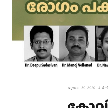
ജൂലൈ. 30, 2020
·
4
മിനി
കോവി