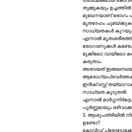
പ്രാഥമികമായി കോവി
തുമ്മുകയും ഉച്ചത്തി
മുഖേനയാണ് രോഗം പ്
മൃതദേഹം ചുമയ്ക്കുക
സാധ്യതകൾ കുറയും
എന്നാൽ മൃതശരീരത്തിൽ 
രോഗാണുക്കൾ കണ്ടേക
മൂക്കിലോ വായിലോ ക
കരുതാം.
അതായത് ഇങ്ങനെയൊര
ആരോഗ്യപ്രവർത്തകർ,
ഇൻക്വസ്റ്റ് തയ്യാറ
സാധ്യത കൂടുതൽ.
എന്നാൽ മാർഗ്ഗനിർദ്ദ
പൂർണ്ണമായും ഒഴിവാക്
3. ആശുപത്രിയിൽ നി
ഉണ്ടോ?
കോവിഡ് പ്രോട്ടോക്