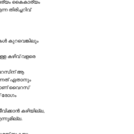
ചര്യം കൈകാര്യം
 തിരിച്ചറിവ്
ൾ കുറവെങ്കിലും
ള്ള കഴിവ് വളരെ
വൈറസിന് ആ
്നത് ഏതാനും
യാണ് വൈറസ്
ന് രോഗം
ിക്കാൻ കഴിയില്ല,
നുമില്ല.