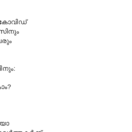
 കോവിഡ്
സിനും
രും
നും:
ാം?
യോ