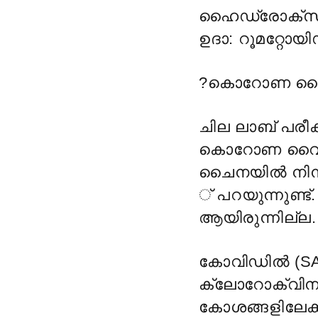
ഹൈഡ്രോക്സി 
ഉദാ: റൂമറ്റോ
?
കൊറോണ വൈറസ
ചില ലാബ് പരീക
കൊറോണ വൈറസ
ചൈനയിൽ നിന്ന
് പറയുന്നുണ്ട
ആയിരുന്നില്ല.
കോവിഡിൽ (SAR
ക്ലോറോക്വിന
കോശങ്ങളിലേക്