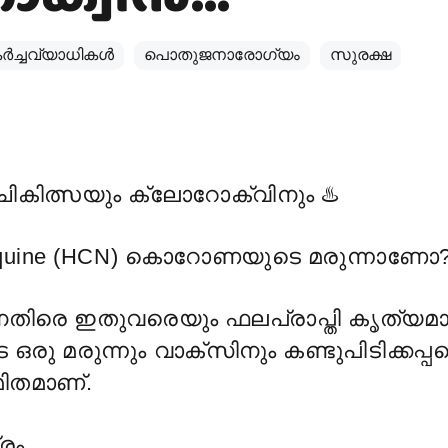
്‍ച്ചവ്യാധികള്‍
പൊതുജനാരോഗ്യം
സുരക്ഷ
ചികിത്സയും ക്ലോറോക്വിനും
♨️
qu
ine (HCN) കൊറോണയുടെ മരുന്നാണോ
തിരെ ഇതുവരെയും ഫലപ്രാപ്തി കൃത്യമ
ട ഒരു മരുന്നും വാക്സിനും കണ്ടുപിടിക്കപ്പ
െ
ിതമാണ്.
രം