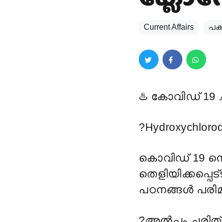
Current Affairs
പകര
♨️
കോവിഡ് 19 
?
Hydroxychloro
കൊവിഡ് 19 നെ
തെളിയിക്കപ്പെട്
പഠനങ്ങൾ പരിമ
?
അൽപ്പം ചരിത്