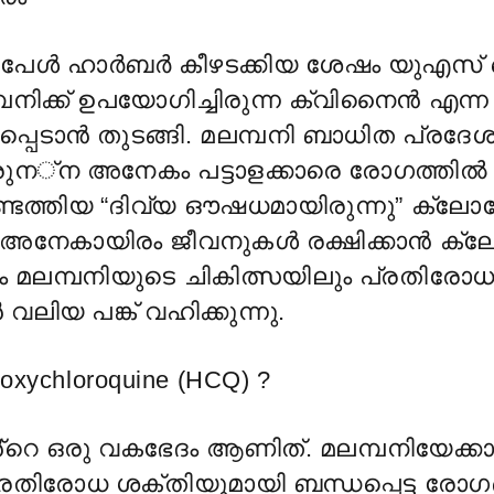
ൻ പേൾ ഹാർബർ കീഴടക്കിയ ശേഷം യുഎസ്
ിക്ക് ഉപയോഗിച്ചിരുന്ന
ക്വിനൈൻ എന്ന മ
്പെടാൻ തുടങ്ങി. മലമ്പനി ബാധിത പ്രദേശ
രുന
്ന അനേകം പട്ടാളക്കാരെ രോഗത്തിൽ ന
്ടെത്തിയ “ദിവ്യ ഔഷധമായിരുന്നു” ക്ലോ
അനേകായിരം ജീവനുകൾ രക്ഷിക്കാൻ ക്ല
ും മലമ്പനിയുടെ ചികിത്സയിലും പ്രതിരോധ
ലിയ പങ്ക് വഹിക്കുന്നു.
oxychloroqu
ine (HCQ) ?
റെ ഒരു വകഭേദം ആണിത്. മലമ്പനിയേക്ക
്രതിരോധ ശക്തിയുമായി ബന്ധപ്പെട്ട രോഗ