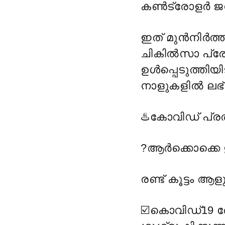
കൺട്രോളർ ജന
ഇത് മുൻനിർത്
ചികിൽസാ പ്രോ
ഉൾപ്പെടുത്തിയി
നാളുകളിൽ ലഭ
♨️
കോവിഡ് പ്ര
?
ആർക്കൊക്കെ
രണ്ട് കൂട്ടം ആള
☑️
കൊവിഡ്19 