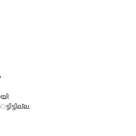
?
ായി
ട്ടിട്ടില്ല.