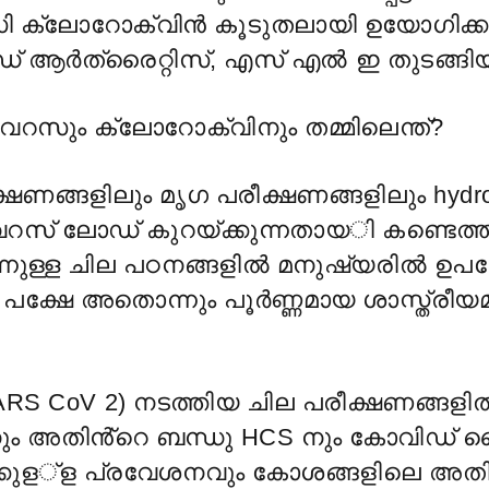
ക്ലോറോക്വിൻ കൂടുതലായി ഉയോഗിക്കപ
യിഡ് ആർത്രൈറ്റിസ്, എസ് എൽ ഇ തുടങ്
ും ക്ലോറോക്വിനും തമ്മിലെന്ത്?
്ഷണങ്ങളിലും
മൃഗ പരീക്ഷണങ്ങളിലും
hydr
് ലോഡ് കുറയ്ക്കുന്നതായ
ി കണ്ടെത്തി
ുള്ള ചില പഠനങ്ങളിൽ മനുഷ്യരിൽ ഉപയ
്. പക്ഷേ അതൊന്നും പൂർണ്ണമായ ശാസ്ത്ര
S CoV 2) നടത്തിയ ചില പരീക്ഷണങ്ങളി
ും അതിൻ്റെ ബന്ധു HCS നും കോവിഡ് 
കുള
്ള പ്രവേശനവും കോശങ്ങളിലെ അത