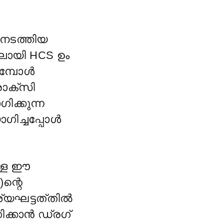
നടത്തിയ
ലായി HCS ഉം
ുമ്പോൾ
രോക്സി
ക്കുന്ന
ിച്ചപ്പോൾ
ള്ള ഈ
)ന്റെ
യഘട്ടത്
തിൽ
ിക്കാൻ ഡ്രഗ്