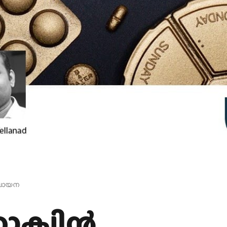
് വായന
ോക്വിൻ…