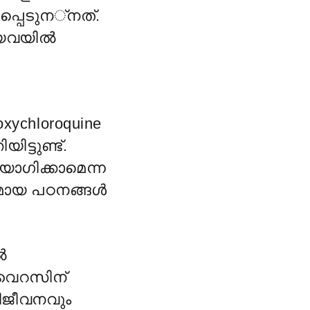
്പെടുന
്നത്‌.
ങിയവയിൽ
oxychloroqu
ine
യിട്ടു
ണ്ട്.
ോഗിക്കാമെന്ന
ീയമായ പഠനങ്ങൾ
ൽ
വൈറസിന്
ിജീവനവും