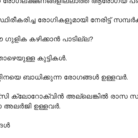
ന
രോഗലക്ഷണങ്ങളില്
ലാത്ത ആരോഗ്യ പ്ര
ിരീകരിച്ച രോഗികളുമായി നേരിട്ട് സമ്പർക്ക
ുളിക കഴിക്കാൻ പാടില്ല?
ാഴെയുള്ള കുട്ടികൾ.
റ്റിനയെ ബാധിക്കുന്ന രോഗങ്ങൾ ഉള്ളവർ.
 ക്ലോറോക്വിൻ അല്ലെങ്കിൽ രാസ സാമ്യ
ോ അലർജി ഉള്ളവർ.
്ങൾ