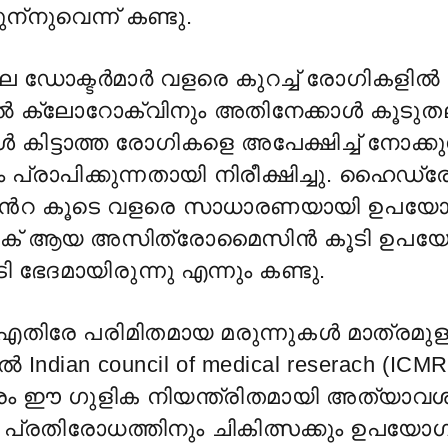
ുന്
നുവെന്ന് കണ്ടു.
ഡോക്ടർമാർ വളരെ കുറച്ച് രോഗികളിൽ 
ൽ ക്ലോറോക്വിനും അതിനേക്കാൾ കൂടുത
ൾ കിട്ടാത്ത രോഗികളെ അപേക്ഷിച്ച് നോക്ക
പ്രാപിക്കുന്നതാ
യി നിരീക്ഷിച്ചു. ഹൈഡ്
െറ കൂടെ വളരെ സാധാരണയായി ഉപയോഗി
ിക് ആയ അസിത്രോമൈസിൻ കൂടി ഉപയോഗ
ടി ഭേദമായിരുന്നു എന്നും കണ്ടു.
 എതിരേ പരിമിതമായ മരുന്നുകൾ മാത്രമു
ndian council of medical reserach (ICMR
ം ഈ ഗുളിക നിയന്ത്രിതമായി അത്യാവശ്
 പ്രതിരോധത്തിനും
ചികിത്സക്കും ഉപയോഗ