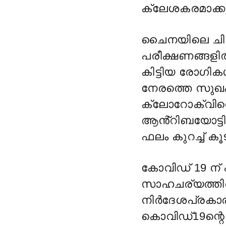
ക്ലേശകരമാക്ക
ചൈനയിലെ ചില 
പരീക്ഷണങ്ങളി
കിട്ടിയ രോഗിക
നേരത്തെ സുഖം 
ക്ലോറോക്വിൻ
ആൻ്റിബയോട്ട
ഫലം കുറച്ച് കൂ
കോവിഡ് 19 ന്
സാഹചര്യത്തിൽ I
നിർദേശപ്രകാര
കൊവിഡ്19ന്റെ