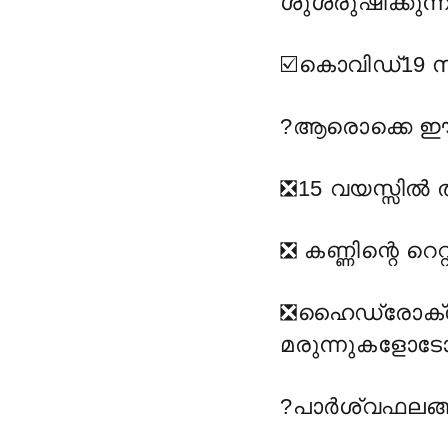
ശുശ്രുഷിക്കുന്
☑️
കൊവിഡ്19 സ്ഥ
?
ആരൊക്കെ ഈ ഗ
❎️
15 വയസ്സിൽ ത
❎️
കണ്ണിന്റെ റെ
❎️
ഹൈഡ്രോക്സി
മരുന്നുകളോട
?
പാർശ്വഫലങ