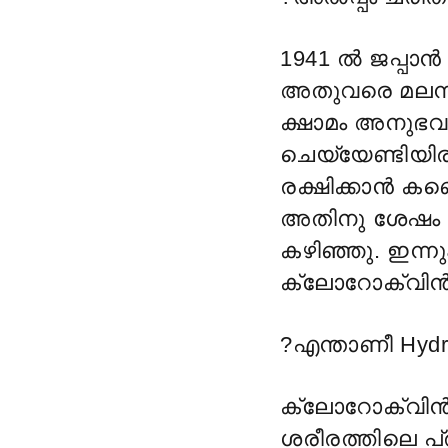
1941 ൽ ജപ്പാ
അതുവരെ മലമ്പന
ക്ഷാമം അനുഭവപ
ചെയ്യേണ്ടിയി
രക്ഷിക്കാൻ കണ
അതിനു ശേഷം 
കഴിഞ്ഞു. ഇന്ന
ക്ലോറോക്വിൻ വ
?
എന്താണീ Hydr
ക്ലോറോക്വിൻ്
ശരീരത്തിലെ പ