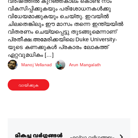
വർഷത്തിൽ കുറഞ്ഞകാലം കൊണ്ട് നാം
വികസിപ്പിക്കുകയും പരിശോധനകൾക്കു
വിധേയമാക്കുകയും ചെയ്തു. ഇവയിൽ
ചിലതെങ്കിലും ഈ മാസം തന്നെ ഇന്ത്യയിൽ
വിതരണം ചെയ്യപ്പെട്ടു തുടങ്ങുമെന്നാണ്
പ്രതീക്ഷ.അമേരിക്കയിലെ Duke University-
യുടെ കണക്കുകൾ പ്രകാരം ലോകത്ത്
ഏറ്റവുമധികം […]
Manoj Vellanad
Arun Mangalath
വായിക്കുക
മികച്ച വർഗ്ഗങ്ങൾ
എല്ലാ വർഗ്ഗങ്ങളും