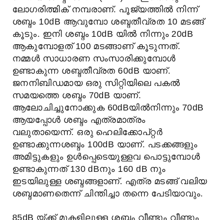
ലോഗരിത്മിക് നമ്പരാണ്. പൂജ്യത്തിൽ നിന്ന്
ശബ്ദം 10dB ആവുമ്പോ ശബ്ദതീവ്രത 10 മടങ്ങ്
കൂടും. ഇനി ശബ്ദം 10dB യില്‍ നിന്നും 20dB
ആകുമ്പോളത് 100 മടങ്ങാണ് കൂടുന്നത്.
നമ്മള്‍ സാധാരണ സംസാരിക്കുമ്പോള്‍
ഉണ്ടാകുന്ന ശബ്ദതീവ്രത 60dB യാണ്.
ജനനിബിഡമായ ഒരു സിറ്റിയിലെ പകല്‍
സമയത്തെ ശബ്ദം 70dB യാണ്.
ആലോചിച്ചുനോക്കുക 60dBയില്‍നിന്നും 70dB
ആയപ്പോള്‍ ശബ്ദം എത്രമാത്രം
വലുതായെന്ന്. ഒരു ഹെലിക്കോപ്റ്റര്‍
ഉണ്ടാക്കുന്നശബ്ദം 100dB യാണ്. പടക്കങ്ങളും
അമിട്ടുകളും ഉൾപ്പെടെയുള്ളവ പൊട്ടുമ്പോള്‍
ഉണ്ടാകുന്നത് 130 dBനും 160 dB നും
ഇടയിലുള്ള ശബ്ദങ്ങളാണ്. എത്ര മടങ്ങ് വലിയ
ശബ്ദമാണതെന്ന് ചിന്തിച്ചാ തന്നെ പേടിയാവും.
85dB യ്ക്ക് മുകളിലുള്ള ശബ്ദം വീണ്ടും വീണ്ടും