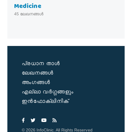
Medicine
45
ലേഖനങ്ങൾ
പ്രധാന താൾ
ലേഖനങ്ങൾ
അംഗങ്ങൾ
എല്ലാ വർഗ്ഗങ്ങളും
ഇൻഫോക്ലിനിക്
©
2026
InfoClinic. All Rights Reserved