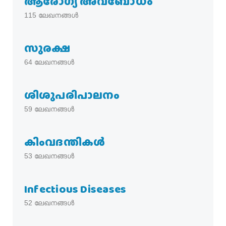
ആരോഗ്യ അവബോധം
115
ലേഖനങ്ങൾ
സുരക്ഷ
64
ലേഖനങ്ങൾ
ശിശുപരിപാലനം
59
ലേഖനങ്ങൾ
കിംവദന്തികൾ
53
ലേഖനങ്ങൾ
Infectious Diseases
52
ലേഖനങ്ങൾ