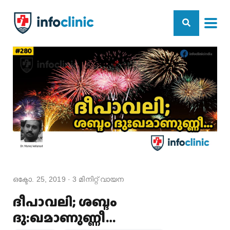
ഒക്ടോ. 25, 2019
·
3
മിനിറ്റ് വായന
ദീപാവലി; ശബ്ദം
ദു:ഖമാണുണ്ണീ…