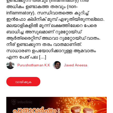
ഉണ്ടാക്കുന്ന തരവും (inflammatory) നീര്
അധികം ഉണ്ടാകത്ത തരവും (non-
inflammatory). സന്ധിവാതത്തെ കുറിച്ച്
ഇൻഫോ ക്ലിനിക് മുമ്പ് എഴുതിയിരുന്നല്ലോ.
മലയാളികളിൽ മൂന്ന് ലക്ഷത്തിലേറെ പേരെ
ബാധിച്ച അസുഖമാണ് റുമറ്റോയ്ഡ്
ആർത്രൈറ്റിസ് അഥവാ റുമറ്റോയ്ഡ് വാതം.
നീര് ഉണ്ടാക്കുന്ന തരം വാതമാണിത്.
സാധാരണ ഉപയോഗിക്കാറുള്ള ആമവാതം
എന്ന പേര് പല […]
Purushothaman K.K
Javed Aneesa
വായിക്കുക