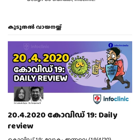
കൂടുതൽ വായനയ്ക്ക്
20.4.2020 കോവിഡ് 19: Daily
review
കൊവിഡ് 19: ലോകം ഇന്നലെ (19/4/20)