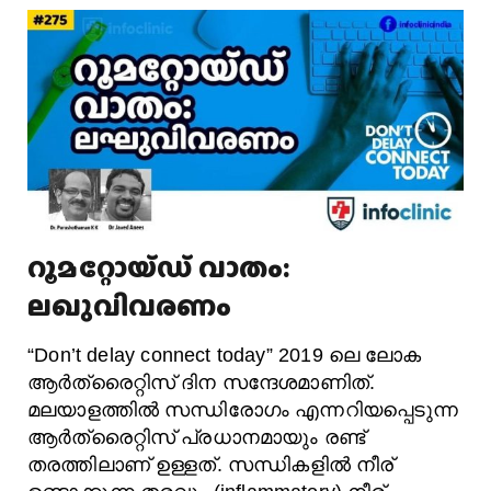
റൂമറ്റോയ്ഡ് വാതം:
ലഖുവിവരണം
“Don’t delay connect today” 2019 ലെ ലോക
ആർത്രൈറ്റിസ് ദിന സന്ദേശമാണിത്.
മലയാളത്തിൽ സന്ധിരോഗം എന്നറിയപ്പെടുന്ന
ആർത്രൈറ്റിസ് പ്രധാനമായും രണ്ട്
തരത്തിലാണ് ഉള്ളത്. സന്ധികളിൽ നീര്