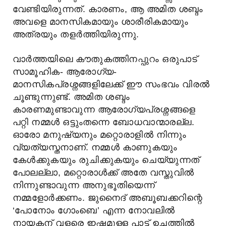
വേണ്ടിയിരുന്നത്. കാരണം, ആ അമിത ശബ്ദം
അവളെ മാനസികമായും ശാരീരികമായും
അത്രയും തളർത്തിയിരുന്നു.
വാർത്തയിലെ കൗതുകത്തിനപ്പുറം ഒരുപാട്
സാമൂഹിക- ആരോഗ്യ-
മാനസികപ്രശ്നങ്ങളിലേക്ക് ഈ സംഭവം വിരൽ
ചൂണ്ടുന്നുണ്ട്. അമിത ശബ്ദം
കാരണമുണ്ടാവുന്ന ആരോഗ്യപ്രശ്നങ്ങളെ
പറ്റി നമ്മൾ ഒട്ടുംതന്നെ ബോധവാന്മാരല്ല.
ഓരോ മനുഷ്യനും മറ്റൊരാളിൽ നിന്നും
വ്യത്യസ്തനാണ്. നമ്മൾ കാണുകയും
കേൾക്കുകയും രുചിക്കുകയും ചെയ്യുന്നത്
പോലല്ലാ, മറ്റൊരാൾക്ക് അതേ വസ്തുവിൽ
നിന്നുണ്ടാവുന്ന അനുഭൂതിയെന്ന്
നമ്മളോർക്കണം. ജുനൈദ് അബൂബക്കറിന്റെ
‘പോനോം ഗോംബെ’ എന്ന നോവലിൽ
നായകന് വളരെ ഇഷ്ടമുള്ള പാട്ട് ഉച്ചത്തിൽ