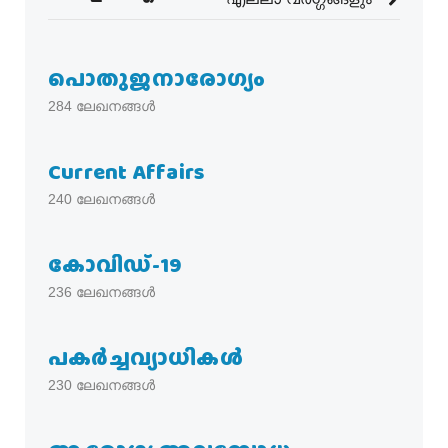
പൊതുജനാരോഗ്യം
284
ലേഖനങ്ങൾ
Current Affairs
240
ലേഖനങ്ങൾ
കോവിഡ്-19
236
ലേഖനങ്ങൾ
പകര്‍ച്ചവ്യാധികള്‍
230
ലേഖനങ്ങൾ