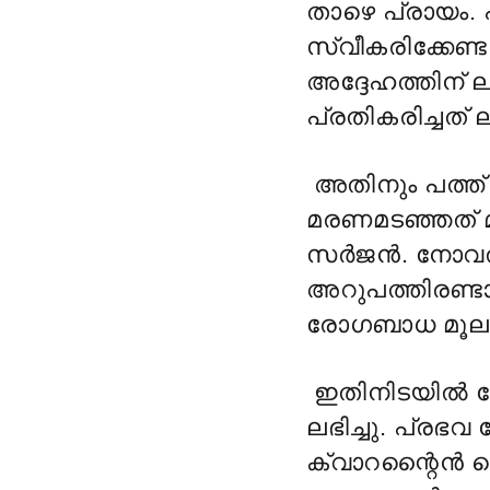
താഴെ പ്രായം.
സ്വീകരിക്കേണ്ട
അദ്ദേഹത്തിന് ല
പ്രതികരിച്ചത് 
അതിനും പത്ത് 
മരണമടഞ്ഞത് മ
സർജൻ. നോവൽ
അറുപത്തിരണ്ട
രോഗബാധ മൂലം 
ഇതിനിടയിൽ 
ലഭിച്ചു. പ്ര
ക്വാറന്റൈൻ ചെ