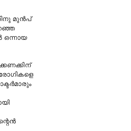
ിനു മുൻപ്
റഞ്ഞ
 ഒന്നായ
്കണക്കിന്
് രോഗികളെ
ക്ടർമാരും
ായി
്റൈൻ