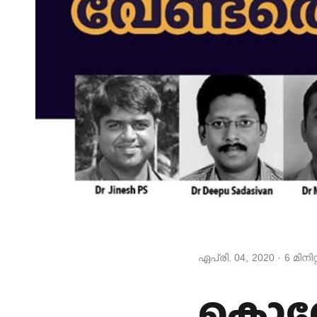
ഏപ്രി. 04, 2020
·
6
മിനിറ
കൊറ