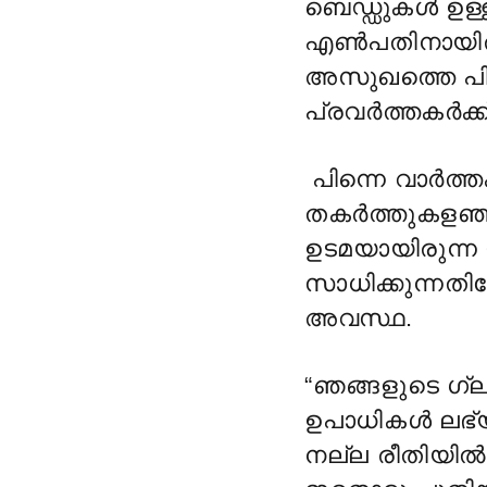
ബെഡ്ഡുകൾ ഉള്ള
എൺപതിനായിരത
അസുഖത്തെ പിടി
പ്രവർത്തകർക്ക്
പിന്നെ വാർത്ത
തകർത്തുകളഞ്ഞ
ഉടമയായിരുന്ന
സാധിക്കുന്ന
അവസ്ഥ.
“ഞങ്ങളുടെ ഗ്
ഉപാധികൾ ലഭ്
നല്ല രീതിയിൽ 