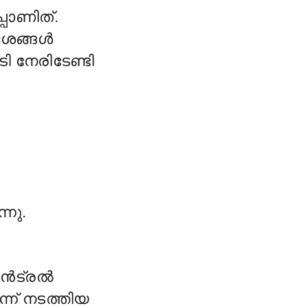
പാണിത്.
േശങ്ങൾ
 നേരിടേണ്ടി
്നു.
െൻട്രൽ
്ന് നടത്തിയ