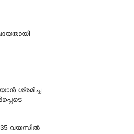
വായതായി
ാൻ ശ്രമിച്ച
്പെടെ
, 35 വയസിൽ