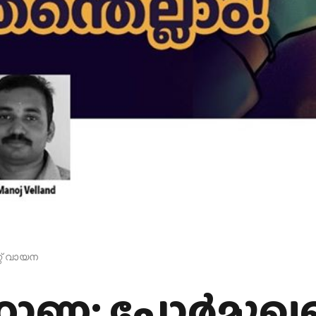
്റ് വായന
ോണ: പോർമുഖത