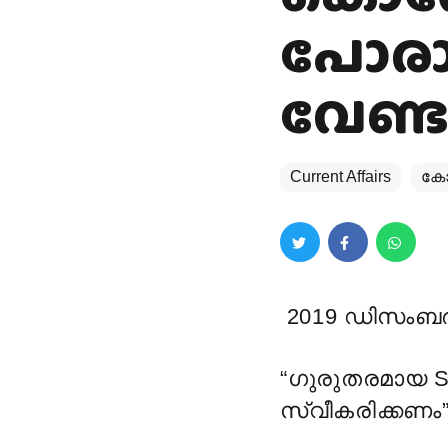
പോരാ
വേണ്ട
Current Affairs
കോ
2019 ഡിസംബർ
“ഗുരുതരമായ 
സ്വീകരിക്കണം