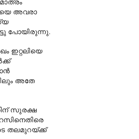
മാത്രം
തിയെ അവരാ
ഗ്യ
്ടു പോയിരുന്നു.
ഖം ഇറ്റലിയെ
്ക്
ളാൻ
ിലും അതേ
ിന് സുരക്ഷ
ൈറസിനെതിരെ
െ തലമുറയ്ക്ക്