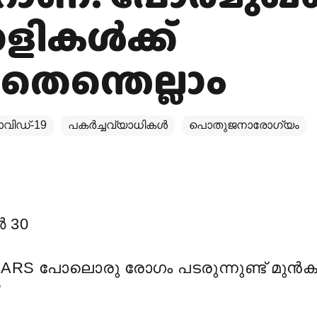
ളികൾക്ക്
തെന്തെല്ലാം
വിഡ്-19
പകര്‍ച്ചവ്യാധികള്‍
പൊതുജനാരോഗ്യം
 30
SARS പോലൊരു രോഗം പടരുന്നുണ്ട് മു
”