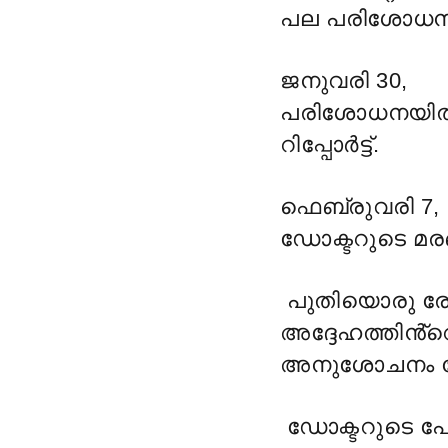
പല പരിശോധനകള
ജനുവരി 30,
പരിശോധനയിൽ
റിപ്പോർട്ട്.
ഫെബ്രുവരി 7,
ഡോക്ടറുടെ മരണ
പുതിയൊരു രോഗ
അദ്ദേഹത്തിൻ
അനുശോചനം രേഖ
ഡോക്ടറുടെ പേ