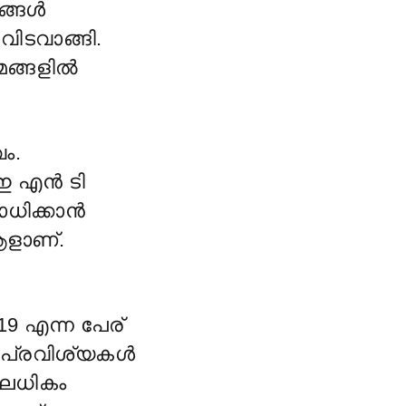
ങ്ങൾ
വിടവാങ്ങി.
യമങ്ങളിൽ
ം.
 ഇ എൻ ടി
ിക്കാൻ
ആളാണ്.
എന്ന പേര്
 പ്രവിശ്യകൾ
ിലധികം