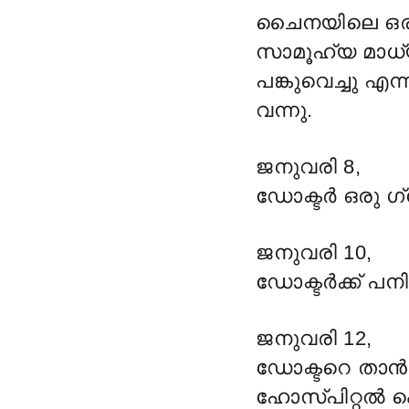
ചൈനയിലെ ഒരു യ
സാമൂഹ്യ മാധ്
പങ്കുവെച്ചു എ
വന്നു.
ജനുവരി 8,
ഡോക്ടർ ഒരു ഗ
ജനുവരി 10,
ഡോക്ടർക്ക് പനി
ജനുവരി 12,
ഡോക്ടറെ താൻ
ഹോസ്പിറ്റൽ ഐ 