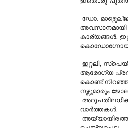
ഇതൊരു പുതിയ 
ഡോ. മാഴ്സെല്ല
അവസാനമായി 
കാര്യങ്ങൾ. ഇ
കൊഡോഗ്നോയിൽ
ഇറ്റലി, സ്പെയ
ആരോഗ്യ പ്രവ
കൊണ്ട് നിറഞ്
നഴ്സുമാരും ജ
അറുപതിലധിക
വാർത്തകൾ.
അയ്യായിരത്ത
ചെയ്യപ്പെട്ടു.