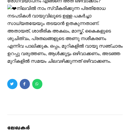
രോഗവ്യാപനം എങ്ങനെ അത് ഒഴിവാക്കാം?
നിലവിൽ നാം സ്വീകരിക്കുന്ന പ്രതിരോധ
നടപടികൾ വായുവിലൂടെ ഉള്ള പകർച്ചാ
സാധ്യതയേയും തടയാൻ ഉതകുന്നതാണ്.
അതായത്, ശാരീരിക അകലം, മാസ്ക്, കൈകളുടെ
ശുചിത്വം, പ്രതലങ്ങളുടെ അണു നശീകരണം
എന്നിവ പാലിക്കുക. ഒപ്പം, മുറികളിൽ വായൂ സഞ്ചാരം
ഉറപ്പു വരുത്തണം, ആൾക്കൂട്ടം ഒഴിവാക്കണം, അടഞ്ഞ
മുറികളിൽ സമയം ചിലവഴിക്കുന്നത് ഒഴിവാക്കണം.
ലേഖകർ