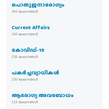
പൊതുജനാരോഗ്യം
284
ലേഖനങ്ങൾ
Current Affairs
240
ലേഖനങ്ങൾ
കോവിഡ്-19
236
ലേഖനങ്ങൾ
പകര്‍ച്ചവ്യാധികള്‍
230
ലേഖനങ്ങൾ
ആരോഗ്യ അവബോധം
115
ലേഖനങ്ങൾ