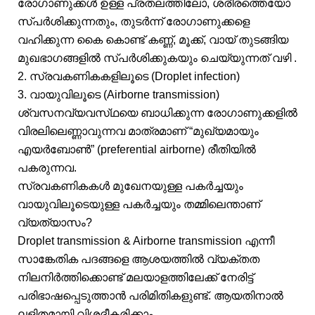
രോഗാണുക്കൾ ഉള്ള പ്രതലത്തിലോ, ശരീരത്തെയോ
സ്പർശിക്കുന്നതും, തുടർന്ന് രോഗാണുക്കളെ
വഹിക്കുന്ന കൈ കൊണ്ട് കണ്ണ്, മൂക്ക്, വായ് തുടങ്ങിയ
മുഖഭാഗങ്ങളിൽ സ്പർശിക്കുകയും ചെയ്യുന്നത് വഴി .
2. സ്രവകണികകളിലൂടെ (Droplet infection)
3. വായുവിലൂടെ (Airborne transmission)
ശ്വസനവ്യവസ്‌ഥയെ ബാധിക്കുന്ന രോഗാണുക്കളിൽ
വിരലിലെണ്ണാവുന്നവ മാത്രമാണ് “മുഖ്യമായും
എയർബോൺ” (preferential airborne) രീതിയിൽ
പകരുന്നവ.
സ്രവകണികകൾ മുഖേനയുള്ള പകർച്ചയും
വായുവിലൂടെയുള്ള പകർച്ചയും തമ്മിലെന്താണ്
വ്യത്യാസം?
Droplet transmission & Airborne transmission എന്നീ
സാങ്കേതിക പദങ്ങളെ ആശയത്തിൽ വ്യക്തത
നിലനിർത്തിക്കൊണ്ട് മലയാളത്തിലേക്ക് നേരിട്ട്
പരിഭാഷപ്പെടുത്താൻ പരിമിതികളുണ്ട്. ആയതിനാൽ
ലളിതമായി വിശദീകരിക്കാം.