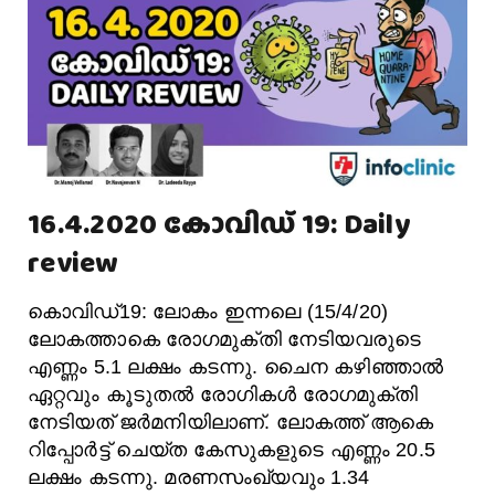
16.4.2020 കോവിഡ് 19: Daily
review
കൊവിഡ്19: ലോകം ഇന്നലെ (15/4/20)
ലോകത്താകെ രോഗമുക്തി നേടിയവരുടെ
എണ്ണം 5.1 ലക്ഷം കടന്നു. ചൈന കഴിഞ്ഞാൽ
ഏറ്റവും കൂടുതൽ രോഗികൾ രോഗമുക്തി
നേടിയത് ജർമനിയിലാണ്. ലോകത്ത് ആകെ
റിപ്പോർട്ട് ചെയ്ത കേസുകളുടെ എണ്ണം 20.5
ലക്ഷം കടന്നു. മരണസംഖ്യവും 1.34