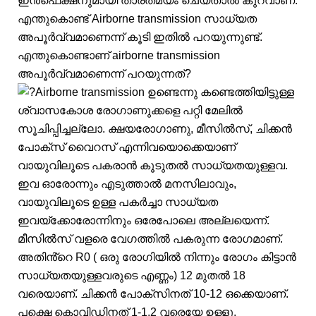
ഇൻഫെക്ഷനുമായി താരതമ്യം ചെയ്താൽ കുറവാണ്.
എന്തുകൊണ്ട് Airborne transmission സാധ്യത
അപൂർവ്വമാണെന്ന് കൂടി ഇതിൽ പറയുന്നുണ്ട്.
എന്തുകൊണ്ടാണ് airborne transmission
അപൂർവ്വമാണെന്ന് പറയുന്നത്?
Airborne transmission ഉണ്ടെന്നു കണ്ടെത്തിയിട്ടുള്ള
ശ്വാസകോശ രോഗാണുക്കളെ പറ്റി മേലിൽ
സൂചിപ്പിച്ചല്ലോ. ക്ഷയരോഗാണു, മീസിൽസ്, ചിക്കൻ
പോക്സ് വൈറസ് എന്നിവയൊക്കെയാണ്
വായുവിലൂടെ പകരാൻ കൂടുതൽ സാധ്യതയുള്ളവ.
ഇവ ഓരോന്നും എടുത്താൽ മനസിലാവും,
വായുവിലൂടെ ഉള്ള പകർച്ചാ സാധ്യത
ഇവയ്ക്കോരോന്നിനും ഒരേപോലെ അല്ലയെന്ന്.
മീസിൽസ് വളരെ വേഗത്തിൽ പകരുന്ന രോഗമാണ്.
അതിൻ്റെ R0 ( ഒരു രോഗിയിൽ നിന്നും രോഗം കിട്ടാൻ
സാധ്യതയുള്ളവരുടെ എണ്ണം) 12 മുതൽ 18
വരെയാണ്. ചിക്കൻ പോക്സിനത് 10-12 ഒക്കെയാണ്.
പക്ഷെ കൊവിഡിനത് 1-1.2 വരെയേ ഉള്ളൂ.