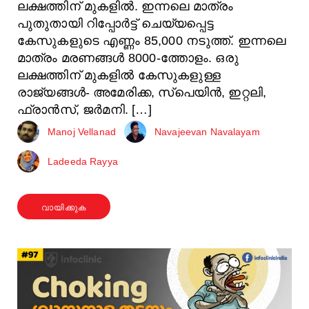
ലക്ഷത്തിന് മുകളിൽ. ഇന്നലെ മാത്രം
പുതുതായി റിപ്പോർട്ട് ചെയ്യപ്പെട്ട
കേസുകളുടെ എണ്ണം 85,000 നടുത്ത്. ഇന്നലെ
മാത്രം മരണങ്ങൾ 8000-ത്തോളം. ഒരു
ലക്ഷത്തിന് മുകളിൽ കേസുകളുള്ള
രാജ്യങ്ങൾ- അമേരിക്ക, സ്പെയിൻ, ഇറ്റലി,
ഫ്രാൻസ്, ജർമനി. […]
Manoj Vellanad
Navajeevan Navalayam
Ladeeda Rayya
വായിക്കുക