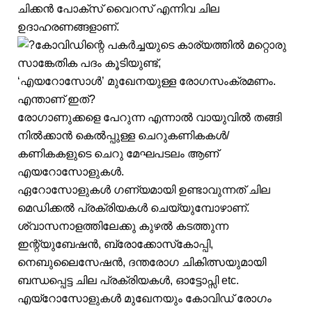
ചിക്കൻ പോക്സ് വൈറസ് എന്നിവ ചില
ഉദാഹരണങ്ങളാണ്.
കോവിഡിന്റെ പകർച്ചയുടെ കാര്യത്തിൽ മറ്റൊരു
സാങ്കേതിക പദം കൂടിയുണ്ട്,
‘എയറോസോൾ’ മുഖേനയുള്ള രോഗസംക്രമണം.
എന്താണ് ഇത്?
രോഗാണുക്കളെ പേറുന്ന എന്നാൽ വായുവിൽ തങ്ങി
നിൽക്കാൻ കെൽപ്പുള്ള ചെറുകണികകൾ/
കണികകളുടെ ചെറു മേഘപടലം ആണ്
എയറോസോളുകൾ.
ഏറോസോളുകൾ ഗണ്യമായി ഉണ്ടാവുന്നത് ചില
മെഡിക്കൽ പ്രക്രിയകൾ ചെയ്യുമ്പോഴാണ്.
ശ്വാസനാളത്തിലേക്കു കുഴൽ കടത്തുന്ന
ഇന്റ്യുബേഷൻ, ബ്രോക്കോസ്‌കോപ്പി,
നെബുലൈസേഷൻ, ദന്തരോഗ ചികിത്സയുമായി
ബന്ധപ്പെട്ട ചില പ്രക്രിയകൾ, ഓട്ടോപ്സി etc.
എയ്റോസോളുകൾ മുഖേനയും കോവിഡ് രോഗം