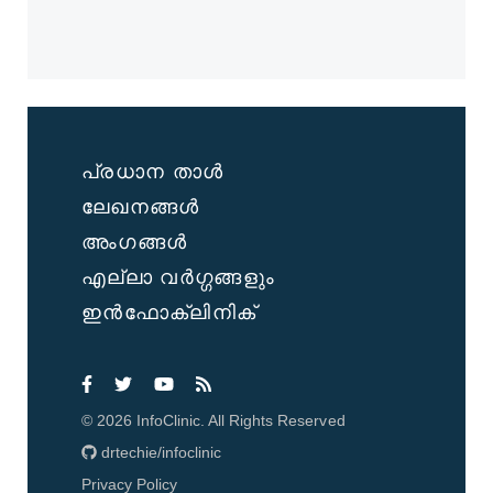
പ്രധാന താൾ
ലേഖനങ്ങൾ
അംഗങ്ങൾ
എല്ലാ വർഗ്ഗങ്ങളും
ഇൻഫോക്ലിനിക്
©
2026
InfoClinic. All Rights Reserved
drtechie/infoclinic
Privacy Policy