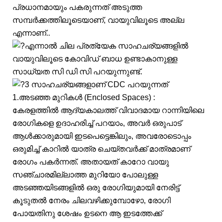
പ്രധാനമായും പകരുന്നത് അടുത്ത
സമ്പർക്കത്തിലൂടെയാണ്, വായുവിലൂടെ അല്ല
എന്നാണ്..
എന്നാൽ ചില പ്രത്യേക സാഹചര്യങ്ങളിൽ
വായുവിലൂടെ കോവിഡ് ബാധ ഉണ്ടാകാനുള്ള
സാധ്യത സി ഡി സി പറയുന്നുണ്ട്.
3 സാഹചര്യങ്ങളാണ് CDC പറയുന്നത്
1.അടഞ്ഞ മുറികൾ (Enclosed Spaces) :
കേരളത്തിൽ ആദ്യകാലത്ത് വിവാദമായ റാന്നിയിലെ
രോഗികളെ ഉദാഹരിച്ച് പറയാം, അവർ ഒരുപാട്
ആൾക്കാരുമായി ഇടപെട്ടെങ്കിലും, അവരോടൊപ്പം
ഒരുമിച്ച് കാറിൽ യാത്ര ചെയ്തവർക്ക് മാത്രമാണ്
രോഗം പകർന്നത്. അതായത് കാറോ വായു
സഞ്ചാരമില്ലാത്ത മുറിയോ പോലുള്ള
അടഞ്ഞയിടങ്ങളിൽ ഒരു രോഗിയുമായി നേരിട്ട്
കൂടുതൽ നേരം ചിലവഴിക്കുമ്പോഴോ, രോഗി
പോയതിനു ശേഷം ഉടനെ ആ ഇടത്തേക്ക്