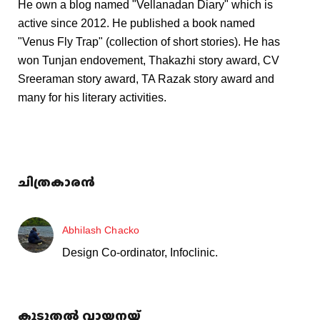
He own a blog named "Vellanadan Diary" which is
active since 2012. He published a book named
"Venus Fly Trap" (collection of short stories). He has
won Tunjan endovement, Thakazhi story award, CV
Sreeraman story award, TA Razak story award and
many for his literary activities.
ചിത്രകാരൻ
Abhilash Chacko
Design Co-ordinator, Infoclinic.
കൂടുതൽ വായനയ്ക്ക്