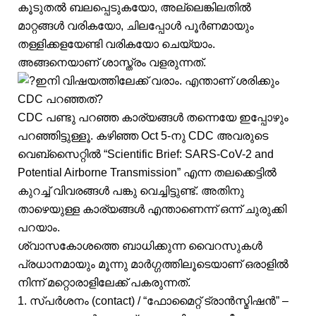
കൂടുതൽ ബലപ്പെടുകയോ, അല്ലെങ്കിലതിൽ
മാറ്റങ്ങൾ വരികയോ, ചിലപ്പോൾ പൂർണമായും
തള്ളിക്കളയേണ്ടി വരികയോ ചെയ്യാം.
അങ്ങനെയാണ് ശാസ്ത്രം വളരുന്നത്.
ഇനി വിഷയത്തിലേക്ക് വരാം. എന്താണ് ശരിക്കും
CDC പറഞ്ഞത്?
CDC പണ്ടു പറഞ്ഞ കാര്യങ്ങൾ തന്നെയേ ഇപ്പോഴും
പറഞ്ഞിട്ടുള്ളൂ. കഴിഞ്ഞ Oct 5-നു CDC അവരുടെ
വെബ്‌സൈറ്റിൽ “Scientific Brief: SARS-CoV-2 and
Potential Airborne Transmission” എന്ന തലക്കെട്ടിൽ
കുറച്ച് വിവരങ്ങൾ പങ്കു വെച്ചിട്ടുണ്ട്. അതിനു
താഴെയുള്ള കാര്യങ്ങൾ എന്താണെന്ന് ഒന്ന് ചുരുക്കി
പറയാം.
ശ്വാസകോശത്തെ ബാധിക്കുന്ന വൈറസുകൾ
പ്രധാനമായും മൂന്നു മാർഗ്ഗത്തിലൂടെയാണ് ഒരാളിൽ
നിന്ന് മറ്റൊരാളിലേക്ക് പകരുന്നത്.
1. സ്പർശനം (contact) / “ഫോമൈറ്റ് ട്രാൻസ്മിഷൻ” –