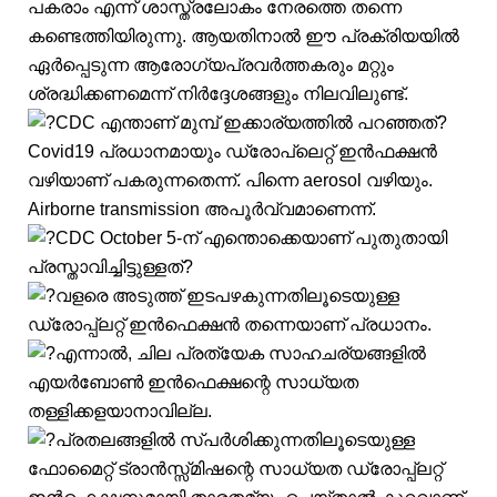
പകരാം എന്ന് ശാസ്ത്രലോകം നേരത്തെ തന്നെ
കണ്ടെത്തിയിരുന്നു. ആയതിനാൽ ഈ പ്രക്രിയയിൽ
ഏർപ്പെടുന്ന ആരോഗ്യപ്രവർത്തകരും മറ്റും
ശ്രദ്ധിക്കണമെന്ന് നിർദ്ദേശങ്ങളും നിലവിലുണ്ട്.
CDC എന്താണ് മുമ്പ് ഇക്കാര്യത്തിൽ പറഞ്ഞത്?
Covid19 പ്രധാനമായും ഡ്രോപ്ലെറ്റ് ഇൻഫക്ഷൻ
വഴിയാണ് പകരുന്നതെന്ന്. പിന്നെ aerosol വഴിയും.
Airborne transmission അപൂർവ്വമാണെന്ന്.
CDC October 5-ന് എന്തൊക്കെയാണ് പുതുതായി
പ്രസ്താവിച്ചിട്ടുള്ളത്?
വളരെ അടുത്ത് ഇടപഴകുന്നതിലൂടെയുള്ള
ഡ്രോപ്പ്ലറ്റ് ഇൻഫെക്ഷൻ തന്നെയാണ് പ്രധാനം.
എന്നാൽ, ചില പ്രത്യേക സാഹചര്യങ്ങളിൽ
എയർബോൺ ഇൻഫെക്ഷന്റെ സാധ്യത
തള്ളിക്കളയാനാവില്ല.
പ്രതലങ്ങളിൽ സ്പർശിക്കുന്നതിലൂടെയുള്ള
ഫോമൈറ്റ് ട്രാൻസ്സ്മിഷന്റെ സാധ്യത ഡ്രോപ്പ്ലറ്റ്