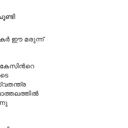
ൂണ്ടി
ഷകർ ഈ മരുന്ന്
 കേസിന്
റെ
ുടെ
വതന്ത്ര
്ചാത്തലത്തിൽ
നു