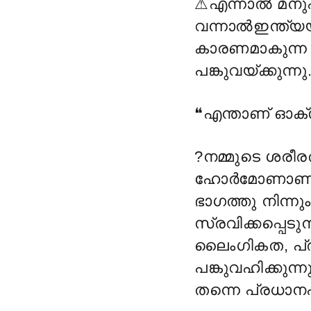
⚠
എന്നാൽ മനു
വന്നാല്
ഇന്ത്യ
കാരണമാകുന്ന 
പങ്കുവയ്ക്കുന്നു
❝എന്താണ് ഓക
?
നമ്മുടെ ശരീരത
ഹോർമോണാണ് 
ഭാഗത്തു നിന്നും ന
സ്രവിക്കപ്പെ
ലൈംഗികത, പ്ര
പങ്കുവഹിക്കു
തന്നെ പ്രധാനപ