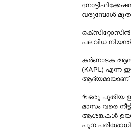
നോട്ടിഫിക്കേഷന
വരുമ്പോള്
മുത
ഒക്സിറ്റോസിൻ
പലവിധ നിയന്ത
കർണാടക ആൻറിബ
(KAPL) എന്ന ഈ
ആദ്യമായാണ്‌ 
☀
ഒരു പുതിയ ഉത
മാസം വരെ നീട്ടി 
ആശങ്കകള്
ഉയര
പുന:പരിശോധിക