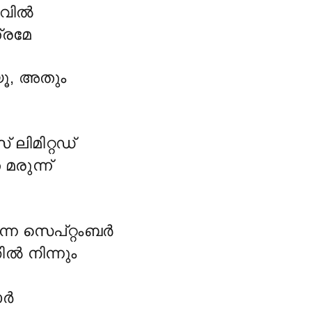
വില്
്രമേ
യൂ, അതും
ലിമിറ്റഡ്
രുന്ന്
ന്ന സെപ്റ്റംബർ
ില്
നിന്നും
ാർ