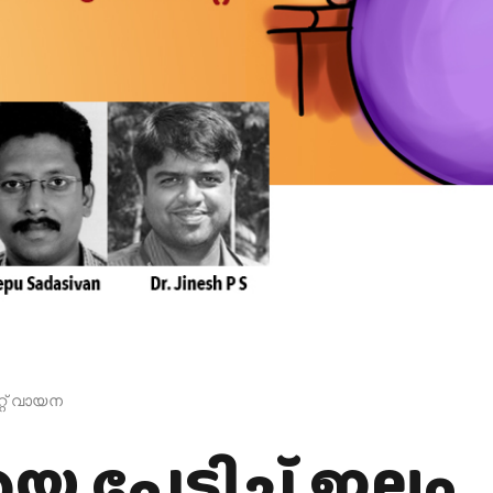
്റ് വായന
 പേടിച്ച് ഇല്ലം