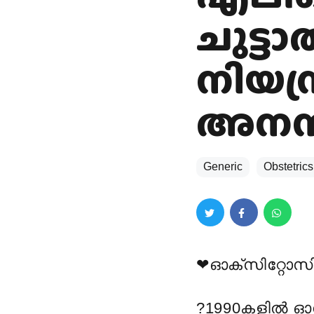
ചുട്ട
നിയന്
അനന
Generic
Obstetrics
❤
ഓക്സിറ്റോസി
?
1990കളിൽ ഓ