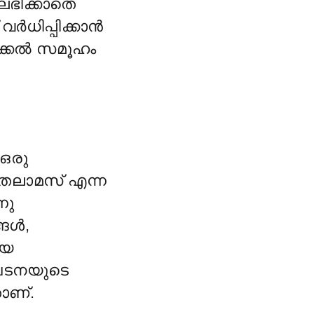
ഭിക്കാതെ
വർധിപ്പിക്കാൻ
ിക്കൽ സമൂഹം
 ഒരു
ലാമസ് എന്ന
്നു
്ങൾ,
ിയ
യഘടനയുടെ
ാണ്.