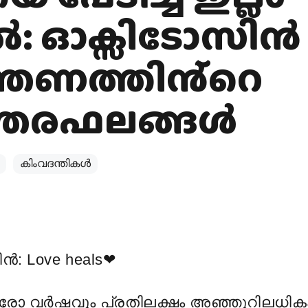
ാൽ: ഓക്സിടോസിൻ
ത്രണത്തിൻ്റെ
്തരഫലങ്ങൾ
കിംവദന്തികൾ
ൻ: Love heals
❤
രോ വര്
ഷവും പ്രതിലക്ഷം അഞ്ഞൂറിലധിക