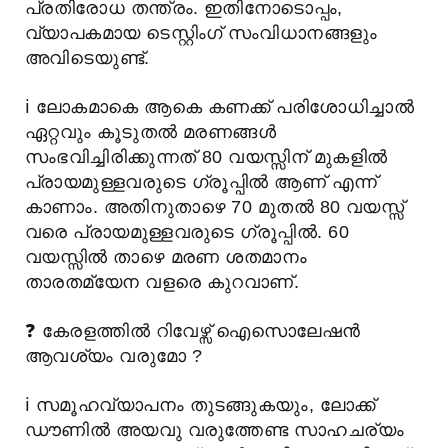
പ്രതിരോധ തന്ത്രം. ഇതിനോടൊപ്പം,
വ്യാപകമായ ടെസ്റ്റിംഗ് സംവിധാനങ്ങളും
അവിടെയുണ്ട്.
ℹ️
ലോകമാകെ ആകെ കണക്ക് പരിശോധിച്ചാൽ
ഏറ്റവും കൂടുതൽ മരണങ്ങൾ
സംഭവിച്ചിരിക്കുന്നത് 80 വയസ്സിന് മുകളിൽ
പ്രായമുള്ളവരുടെ ഗ്രൂപ്പിൽ ആണ് എന്ന്
കാണാം. അതിനുതാഴെ 70 മുതൽ 80 വയസ്സ്
വരെ പ്രായമുള്ളവരുടെ ഗ്രൂപ്പിൽ. 60
വയസ്സിൽ താഴെ മരണ ശതമാനം
താരതമ്യേന വളരെ കുറവാണ്.
❓
കേരളത്തിൽ റിവേഴ്സ് ഐസൊലേഷൻ
ആവശ്യം വരുമോ ?
ℹ️
സമൂഹവ്യാപനം തുടങ്ങുകയും, ലോക്ക്
ഡൗണിൽ അയവു വരുത്തേണ്ട സാഹചര്യം