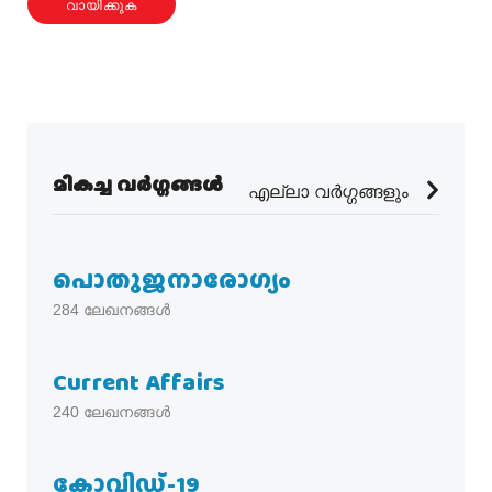
വായിക്കുക
മികച്ച വർഗ്ഗങ്ങൾ
എല്ലാ വർഗ്ഗങ്ങളും
പൊതുജനാരോഗ്യം
284
ലേഖനങ്ങൾ
Current Affairs
240
ലേഖനങ്ങൾ
കോവിഡ്-19