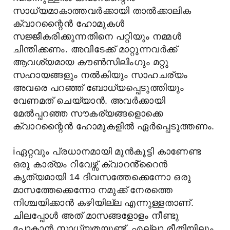
സാധ്യമാകാത്തവർക്കായി താൽക്കാലിക
ക്വാറന്റൈൻ ഹോമുകൾ
സജ്ജീകരിക്കുന്നതിനെ പറ്റിയും നമ്മൾ
ചിന്തിക്കണം. അവിടേക്ക് മാറ്റുന്നവർക്ക്
ആവശ്യമായ കൗൺസിലിംഗും മറ്റു
സഹായങ്ങളും നൽകിയും സാഹചര്യം
അവരെ പറഞ്ഞ് ബോധ്യപ്പെടുത്തിയും
വേണമത് ചെയ്യാൻ. അവർക്കായി
മേൽപ്പറഞ്ഞ സൗകര്യങ്ങളൊക്കെ
ക്വാറന്റൈൻ ഹോമുകളിൽ ഏർപ്പെടുത്തണം.
ℹ️
ഏറ്റവും പ്രധാനമായി മുൻകൂട്ടി കാണേണ്ട
ഒരു കാര്യം റിവേഴ്സ് ക്വാറൻ്റൈൻ
കൃത്യമായി 14 ദിവസത്തേക്കെന്നോ ഒരു
മാസത്തേക്കെന്നോ നമുക്ക് നേരത്തെ
നിശ്ചയിക്കാൻ കഴിയില്ല എന്നുള്ളതാണ്.
ചിലപ്പോൾ അത് മാസങ്ങളോളം നീണ്ടു
പോകാൻ സാധ്യതയുണ്ട്. എല്ലാ രീതിയിലും