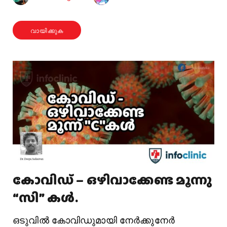
വായിക്കുക
കോവിഡ് – ഒഴിവാക്കേണ്ട മൂന്നു
“സി” കൾ.
ഒടുവിൽ കോവിഡുമായി നേർക്കുനേർ