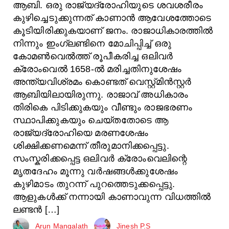
ആബി. ഒരു രാജ്യദ്രോഹിയുടെ ശവശരീരം
കുഴിച്ചെടുക്കുന്നത് കാണാൻ ആവേശത്തോടെ
കൂടിയിരിക്കുകയാണ് ജനം. രാജാധികാരത്തിൽ
നിന്നും ഇംഗ്ലണ്ടിനെ മോചിപ്പിച്ച് ഒരു
കോമൺവെൽത്ത് രൂപീകരിച്ച ഒലിവർ
ക്രോംവെൽ 1658-ൽ മരിച്ചതിനുശേഷം
അന്ത്യവിശ്രമം കൊണ്ടത് വെസ്റ്റ്മിൻസ്റ്റർ
ആബിയിലായിരുന്നു. രാജാവ് അധികാരം
തിരികെ പിടിക്കുകയും വീണ്ടും രാജഭരണം
സ്ഥാപിക്കുകയും ചെയ്തതോടെ ആ
രാജ്യദ്രോഹിയെ മരണശേഷം
ശിക്ഷിക്കണമെന്ന് തീരുമാനിക്കപ്പെട്ടു.
സംസ്കരിക്കപ്പെട്ട ഒലിവർ ക്രോംവെലിന്റെ
മൃതദേഹം മൂന്നു വർഷങ്ങൾക്കുശേഷം
കുഴിമാടം തുറന്ന് പുറത്തെടുക്കപ്പെട്ടു.
ആളുകൾക്ക് നന്നായി കാണാവുന്ന വിധത്തിൽ
ലണ്ടൻ […]
Arun Mangalath
Jinesh P.S