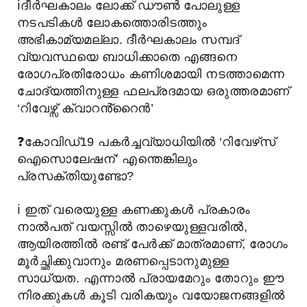
ℹ️
ദീർഘകാലം ലോക്ക് ഡൗൺ പോലുള്ള
നടപടികൾ ലോകത്തൊരിടത്തും
അഭികാമ്യമല്ലാ. ദീർഘകാലം സമ്പദ്
വ്യവസ്ഥയെ ബാധിക്കാതെ എങ്ങനെ
രോഗപ്രതിരോധം കണിശമായി നടത്താമെന്ന
ചോദ്യത്തിനുള്ള ഫലപ്രദമായ ഒരുത്തരമാണ്
‘റിവേഴ്സ് ക്വാറൻ്റൈൻ’
❓
കോവിഡ്19 പകർച്ചവ്യാധിയിൽ ‘റിവേഴ്‌സ്
ഐസൊലേഷന്’ എന്തെങ്കിലും
പ്രസക്തിയുണ്ടോ?
ℹ️
ഇത് വരെയുള്ള കണക്കുകൾ പ്രകാരം
നാൽപത് വയസ്സിൽ താഴെയുള്ളവരിൽ,
ആയിരത്തിൽ രണ്ട് പേർക്ക് മാത്രമാണ്, രോഗം
മൂർച്ഛിക്കുവാനും മരണപ്പെടാനുമുള്ള
സാധ്യത. എന്നാൽ പ്രായമേറും തോറും ഈ
നിരക്കുകൾ കൂടി വരികയും വയോജനങ്ങളിൽ