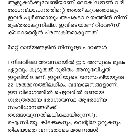
ആളുകള്
ക്കുവേണ്ടിയാണ്. ലോക് ഡൗൺ വഴി
രോഗവ്യാപനത്തിന്റെ തോത് കുറഞ്ഞാലും
ഇവർ പൂർണമായും അപകടവലയത്തിൽ നിന്ന്
മുക്തരാകുന്നില്ല. ഇവിടെയാണ് റിവേഴ്‌സ്
ക്വാറന്റൈൻ പ്രസക്തമാകുന്നത്.
❓
മറ്റ് രാജ്യങ്ങളിൽ നിന്നുള്ള പാഠങ്ങൾ
ℹ️
നിലവിലെ അവസ്ഥയിൽ ഈ അസുഖം മൂലം
ഏറ്റവും കൂടുതൽ ദുരിതം അനുഭവിച്ചത്
ഇറ്റലിയിലാണ്. ഇറ്റലിയുടെ ജനസംഖ്യയുടെ
22 ശതമാനത്തിലധികം വയോജനങ്ങളാണ്.
ഈ വിഭാഗത്തിൽ പെട്ടവരിൽ ഉണ്ടായ
ഗുരുതരമായ രോഗാവസ്ഥ ആരോഗ്യ
സംവിധാനങ്ങൾക്ക്
താങ്ങാവുന്നതിലധികമായിരുന്ന
ു.
ഐ.സി.യൂ. കിടക്കകളും, വെന്റിലേറ്ററുകളും
തികയാതെ വന്നതോടെ മരണങ്ങൾ