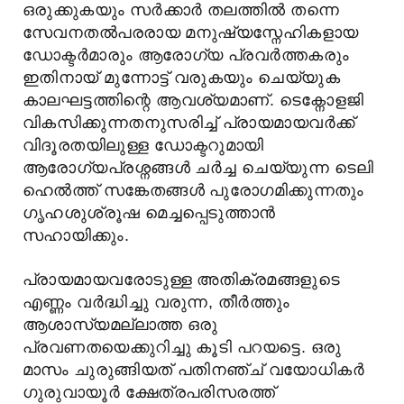
ഒരുക്കുകയും സർക്കാർ തലത്തിൽ തന്നെ
സേവനതൽപരരായ മനുഷ്യസ്നേഹികളായ
ഡോക്ടർമാരും ആരോഗ്യ പ്രവർത്തകരും
ഇതിനായ് മുന്നോട്ട് വരുകയും ചെയ്യുക
കാലഘട്ടത്തിന്റെ ആവശ്യമാണ്. ടെക്നോളജി
വികസിക്കുന്നതനുസരിച്ച് പ്രായമായവർക്ക്
വിദൂരതയിലുള്ള ഡോക്ടറുമായി
ആരോഗ്യപ്രശ്നങ്ങൾ ചർച്ച ചെയ്യുന്ന ടെലി
ഹെൽത്ത് സങ്കേതങ്ങൾ പുരോഗമിക്കുന്നതും
ഗൃഹശുശ്രൂഷ മെച്ചപ്പെടുത്താൻ
സഹായിക്കും.
പ്രായമായവരോടുള്ള അതിക്രമങ്ങളുടെ
എണ്ണം വർദ്ധിച്ചു വരുന്ന, തീർത്തും
ആശാസ്യമല്ലാത്ത ഒരു
പ്രവണതയെക്കുറിച്ചു കൂടി പറയട്ടെ. ഒരു
മാസം ചുരുങ്ങിയത് പതിനഞ്ച് വയോധികർ
ഗുരുവായൂർ ക്ഷേത്രപരിസരത്ത്